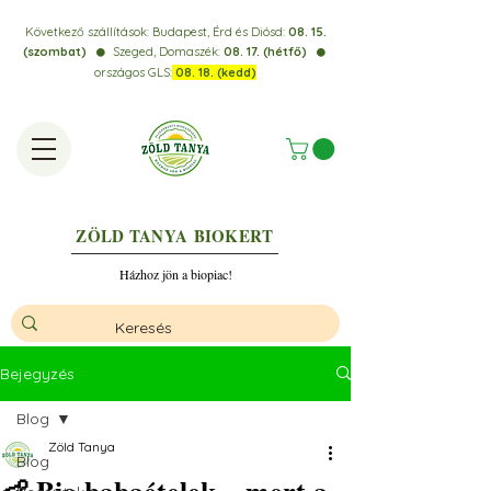
Következő szállítások:
Budapest, Érd és Diósd:
08. 15.
(szombat)
Szeged, Domaszék:
08. 17. (hétfő)
⚫️
⚫️
országos GLS:
08. 18. (kedd)
ZÖLD TANYA
BIOKERT
Házhoz jön a biopiac!
Bejegyzés
Blog
Zöld Tanya
Blog
👶 Bio babaételek – mert a