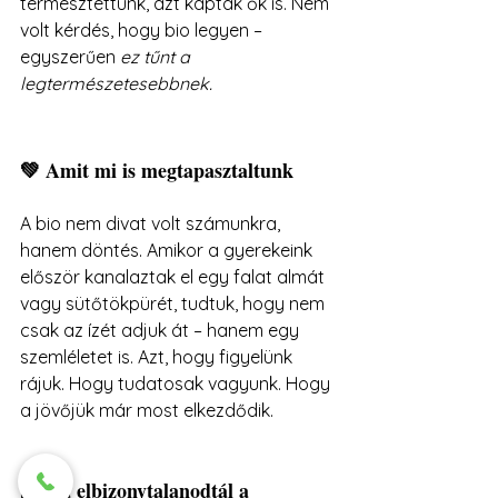
termesztettünk, azt kapták ők is. Nem 
volt kérdés, hogy bio legyen – 
egyszerűen 
ez tűnt a 
legtermészetesebbnek.
💚 Amit mi is megtapasztaltunk
A bio nem divat volt számunkra, 
hanem döntés. Amikor a gyerekeink 
először kanalaztak el egy falat almát 
vagy sütőtökpürét, tudtuk, hogy nem 
csak az ízét adjuk át – hanem egy 
szemléletet is. Azt, hogy figyelünk 
rájuk. Hogy tudatosak vagyunk. Hogy 
a jövőjük már most elkezdődik.
📩 Ha elbizonytalanodtál a 