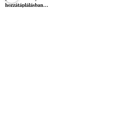
hozzátáplálásban…
… vagy csak szeretnél megnyugtató 
válaszokat kapni: írj nekünk bátran. 
Akár a bio pürékkel, akár az első 
falatokkal kapcsolatban, 
szívesen 
segítünk – szülőként is, termelőként 
is.
🍼 
A legkisebbek tényleg a 
legnagyobb figyelmet érdemlik. És a 
legtisztább alapanyagokat is.
Cikkek
Az összes
Kapcsolódó
megtekintése