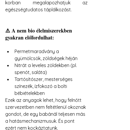
korban megalapozhatjuk az 
egészségtudatos táplálkozást.
⚠️ A nem bio élelmiszerekben 
gyakran előfordulhat:
Permetmaradvány a 
gyümölcsök, zöldségek héján
Nitrát a leveles zöldekben (pl. 
spenót, saláta)
Tartósítószer, mesterséges 
színezék, ízfokozó a bolti 
bébiételekben
Ezek az anyagok lehet, hogy felnőtt 
szervezetben nem feltétlenül okoznak 
gondot, de egy babánál teljesen más 
a hatásmechanizmusuk. És pont 
ezért nem kockáztatunk.