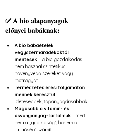
✅ A bio alapanyagok 
előnyei babáknak:
A bio babaételek 
vegyszermaradékoktól 
mentesek
 – a bio gazdálkodás 
nem használ szintetikus 
növényvédő szereket vagy 
műtrágyát
Természetes érési folyamaton 
mennek keresztül
 – 
ízletesebbek, tápanyagdúsabbak
Magasabb a vitamin- és 
ásványianyag-tartalmuk
 – mert 
nem a „gyorsaság”, hanem a 
„minőség” számít