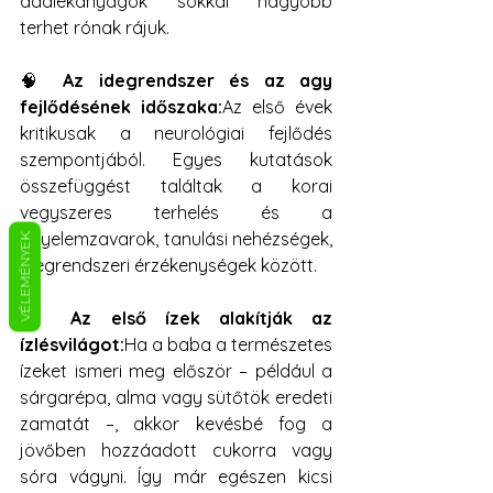
adalékanyagok sokkal nagyobb 
terhet rónak rájuk.
🧠 
Az idegrendszer és az agy 
fejlődésének időszaka:
Az első évek 
kritikusak a neurológiai fejlődés 
szempontjából. Egyes kutatások 
összefüggést találtak a korai 
vegyszeres terhelés és a 
figyelemzavarok, tanulási nehézségek, 
VÉLEMÉNYEK
idegrendszeri érzékenységek között.
👶 
Az első ízek alakítják az 
ízlésvilágot:
Ha a baba a természetes 
ízeket ismeri meg először – például a 
sárgarépa, alma vagy sütőtök eredeti 
zamatát –, akkor kevésbé fog a 
jövőben hozzáadott cukorra vagy 
sóra vágyni. Így már egészen kicsi 