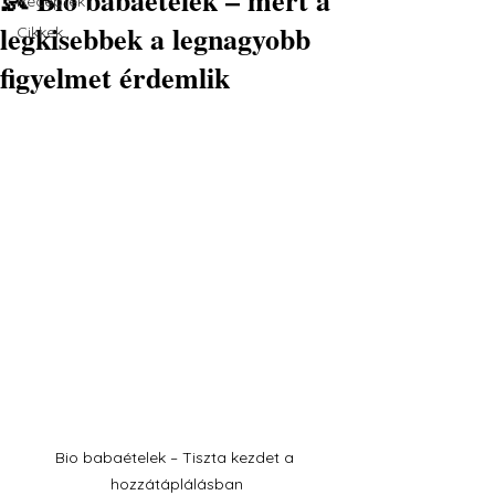
Receptek
legkisebbek a legnagyobb
Cikkek
figyelmet érdemlik
Bio babaételek – Tiszta kezdet a 
hozzátáplálásban