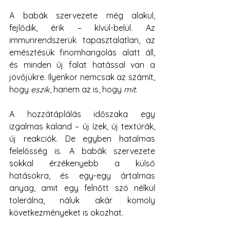
A babák szervezete még alakul, 
fejlődik, érik – kívül-belül. Az 
immunrendszerük tapasztalatlan, az 
emésztésük finomhangolás alatt áll, 
és minden új falat hatással van a 
jövőjükre. Ilyenkor nemcsak az számít, 
hogy 
eszik
, hanem az is, hogy 
mit
.
A hozzátáplálás időszaka egy 
izgalmas kaland – új ízek, új textúrák, 
új reakciók. De egyben hatalmas 
felelősség is. A babák szervezete 
sokkal érzékenyebb a külső 
hatásokra, és egy-egy ártalmas 
anyag, amit egy felnőtt szó nélkül 
tolerálna, náluk akár komoly 
következményeket is okozhat.