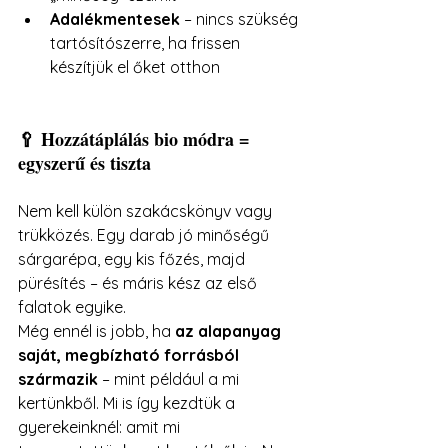
Adalékmentesek
 – nincs szükség 
tartósítószerre, ha frissen 
készítjük el őket otthon
🥄 Hozzátáplálás bio módra = 
egyszerű és tiszta
Nem kell külön szakácskönyv vagy 
trükközés. Egy darab jó minőségű 
sárgarépa, egy kis főzés, majd 
pürésítés – és máris kész az első 
falatok egyike.
Még ennél is jobb, ha 
az alapanyag 
saját, megbízható forrásból 
származik
 – mint például a mi 
kertünkből. Mi is így kezdtük a 
gyerekeinknél: amit mi 