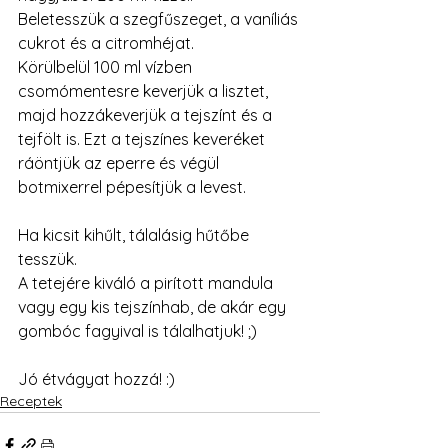
Beletesszük a szegfűszeget, a vaníliás 
cukrot és a citromhéjat.
Körülbelül 100 ml vízben 
csomómentesre keverjük a lisztet, 
majd hozzákeverjük a tejszínt és a 
tejfölt is. Ezt a tejszínes keveréket 
ráöntjük az eperre és végül 
botmixerrel pépesítjük a levest. 
Ha kicsit kihűlt, tálalásig hűtőbe 
tesszük.
A tetejére kiváló a pirított mandula 
vagy egy kis tejszínhab, de akár egy 
gombóc fagyival is tálalhatjuk! ;)
Jó étvágyat hozzá! :)
Receptek