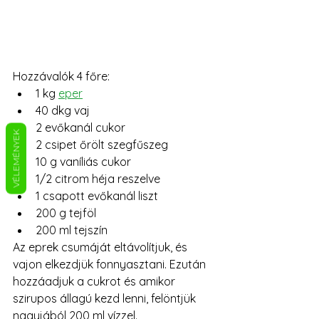
Hozzávalók 4 főre:
1 kg 
eper
40 dkg vaj
2 evőkanál cukor
VÉLEMÉNYEK
2 csipet őrölt szegfűszeg
10 g vaníliás cukor
1/2 citrom héja reszelve
1 csapott evőkanál liszt
200 g tejföl
200 ml tejszín
Az eprek csumáját eltávolítjuk, és 
vajon elkezdjük fonnyasztani. Ezután 
hozzáadjuk a cukrot és amikor 
szirupos állagú kezd lenni, felöntjük 
nagyjából 200 ml vízzel. 