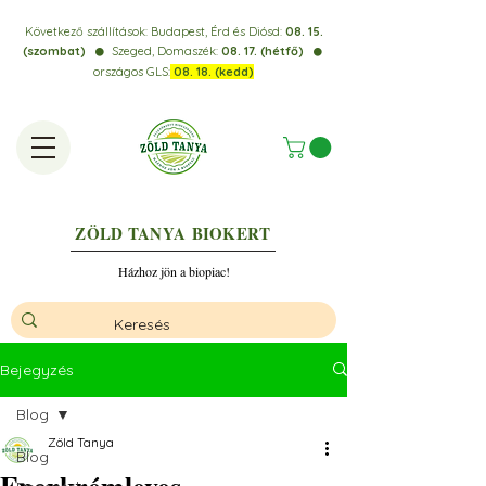
Következő szállítások:
Budapest, Érd és Diósd:
08. 15.
(szombat)
Szeged, Domaszék:
08. 17. (hétfő)
⚫️
⚫️
országos GLS:
08. 18. (kedd)
ZÖLD TANYA
BIOKERT
Házhoz jön a biopiac!
Bejegyzés
Blog
Zöld Tanya
Blog
Eperkrémleves