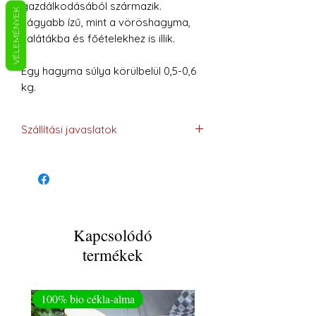
gazdálkodásából származik.
VÉLEMÉNYEK
Lágyabb ízű, mint a vöröshagyma,
salátákba és főételekhez is illik.
Egy hagyma súlya körülbelül 0,5-0,6
kg.
Szállítási javaslatok
GLS-sel történő szállítást, a
termék jellegénél fogva, ajánljuk.
Kapcsolódó
termékek
100% bio cékla-alma