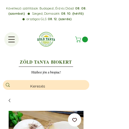
Következő szállítások:
Budapest, Érd és Diósd:
08. 08.
(szombat)
Szeged, Domaszék:
08. 10. (hétfő)
⚫️
országos GLS:
08. 12. (szerda)
⚫️
ZÖLD TANYA
BIOKERT
Házhoz jön a biopiac!