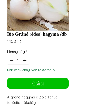
Bio Gránó (édes) hagyma /db
Ár
1400 Ft
Mennyiség
*
Már csak ennyi van raktáron: 9
Kosárba
A gránó hagyma a Zöld Tanya
tanúsított ökológiai