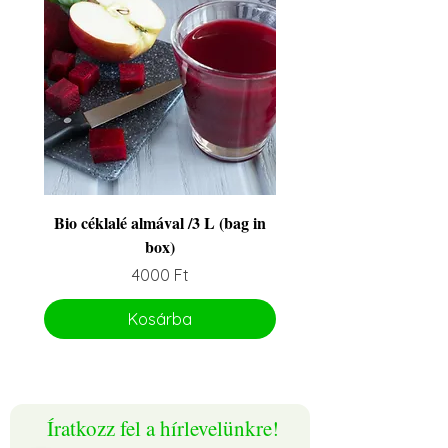
Bio céklalé almával /3 L (bag in
box)
Ár
4000 Ft
Kosárba
32. hét
32. hét
32. hét
Íratkozz fel a hírlevelünkre!