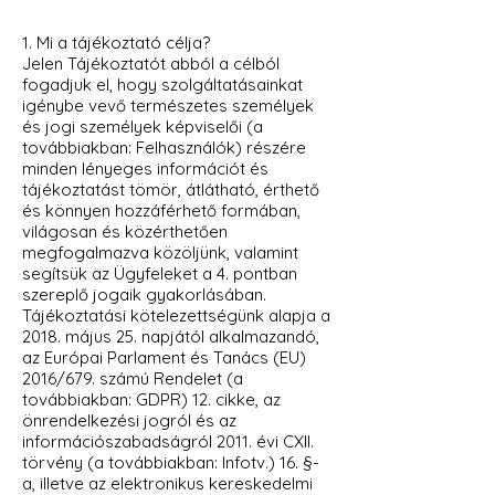
1. Mi a tájékoztató célja?
Jelen Tájékoztatót abból a célból
fogadjuk el, hogy szolgáltatásainkat
igénybe vevő természetes személyek
és jogi személyek képviselői (a
továbbiakban: Felhasználók) részére
minden lényeges információt és
tájékoztatást tömör, átlátható, érthető
és könnyen hozzáférhető formában,
világosan és közérthetően
megfogalmazva közöljünk, valamint
segítsük az Ügyfeleket a 4. pontban
szereplő jogaik gyakorlásában.
Tájékoztatási kötelezettségünk alapja a
2018. május 25. napjától alkalmazandó,
az Európai Parlament és Tanács (EU)
2016/679. számú Rendelet (a
továbbiakban: GDPR) 12. cikke, az
önrendelkezési jogról és az
információszabadságról 2011. évi CXII.
törvény (a továbbiakban: Infotv.) 16. §-
a, illetve az elektronikus kereskedelmi