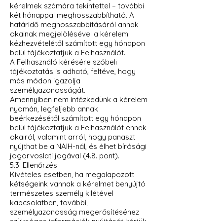
kérelmek számára tekintettel – további
két hónappal meghosszabbítható. A
határidő meghosszabbításáról annak
okainak megjelölésével a kérelem
kézhezvételétől számított egy hónapon
belül tájékoztatjuk a Felhasználót.
A Felhasználó kérésére szóbeli
tájékoztatás is adható, feltéve, hogy
más módon igazolja
személyazonosságát.
Amennyiben nem intézkedünk a kérelem
nyomán, legfeljebb annak
beérkezésétől számított egy hónapon
belül tájékoztatjuk a Felhasználót ennek
okairól, valamint arról, hogy panaszt
nyújthat be a NAIH-nál, és élhet bírósági
jogorvoslati jogával (4.8. pont).
5.3. Ellenőrzés
Kivételes esetben, ha megalapozott
kétségeink vannak a kérelmet benyújtó
természetes személy kilétével
kapcsolatban, további,
személyazonosság megerősítéséhez