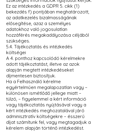
szükséges információk nyújtását kérjük.
Ez az intézkedés a GDPR 5. cikk (1)
bekezdés f) pontjában meghatározott,
az adatkezelés bizalmasságának
elősegítése, azaz a személyes
adatokhoz való jogosulatlan
hozzáférés megakadályozása céljából
szükséges.
5.4. Tájékoztatás és intézkedés
költségei
A 4. ponthoz kapcsolódó kérelmekre
adott tájékoztatást, illetve az azok
alapján megtett intézkedéseket
díjmentesen biztosítjuk.
Ha a Felhasználó kérelme
egyértelműen megalapozatlan vagy –
különösen ismétlődő jellege miatt –
túlzó, – figyelemmel a kért információ
vagy tájékoztatás nyújtásával vagy a
kért intézkedés meghozatalával járó
adminisztratív költségekre – ésszerű
díjat számítunk fel, vagy megtagadjuk a
kérelem alapján történő intézkedést.