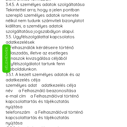
3.4.5. A személyes adatok szolgáltatása
Tekintettel arra, hogy a jelen pontban
szereplő személyes adatok ismerete
nélkül nem tudunk számviteli bizonylatot
kiállítani, a személyes adatok
szolgáltatása jogszabályon alapul.
3.5. Ügyfélszolgálattal kapcsolatos
adatkezelések
A Felhasználók kérdéseire történő
VÉLEMÉNYEK
válaszadás, illetve az esetleges
panaszok kivizsgálása céljából
ügyfélszolgálatot tartunk fenn
Weboldalunkon.
3.5.1. A kezelt személyes adatok és az
adatkezelés célja
személyes adat adatkezelés célja
név a Felhasználó beazonosítása
e-mail cím a Felhasználóval történő
kapcsolattartás és tájékoztatás
nyújtása
telefonszám a Felhasználóval történő
kapcsolattartás és tájékoztatás
nyújtása