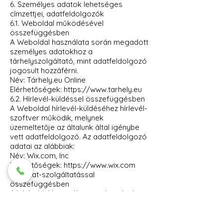
6. Személyes adatok lehetséges
címzettjei, adatfeldolgozók
6.1. Weboldal működésével
összefüggésben
A Weboldal használata során megadott
személyes adatokhoz a
tárhelyszolgáltató, mint adatfeldolgozó
jogosult hozzáférni.
Név: Tárhely.eu Online
Elérhetőségek: https://www.tarhely.eu
6.2. Hírlevél-küldéssel összefüggésben
A Weboldal hírlevél-küldéséhez hírlevél-
szoftver működik, melynek
üzemeltetője az általunk által igénybe
vett adatfeldolgozó. Az adatfeldolgozó
adatai az alábbiak:
Név: Wix.com, Inc
Elérhetőségek: https://www.wix.com
6.3. Chat-szolgáltatással
összefüggésben
A Weboldal használata során igénybe
vehető chat szolgáltatás üzemeltetője
adatfeldolgozóként szintén hozzáférhet
a Felhasználók személyes adataihoz.