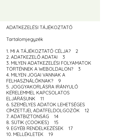
ADATKEZELÉSI TÁJÉKOZTATÓ
Tartalomjegyzék
1. MI A TÁJÉKOZTATÓ CÉLJA? 2
2. ADATKEZELŐ ADATAI 3
3. MILYEN ADATKEZELÉSI FOLYAMATOK
TÖRTÉNNEK A WEBOLDALON? 3
4. MILYEN JOGAI VANNAK A
FELHASZNÁLÓKNAK? 9
5. JOGGYAKORLÁSRA IRÁNYULÓ
KÉRELEMMEL KAPCSOLATOS
ELJÁRÁSUNK 11
6. SZEMÉLYES ADATOK LEHETSÉGES
CÍMZETTJEI, ADATFELDOLGOZÓK 12
7. ADATBIZTONSÁG 14
8. SÜTIK (COOKIES) 15
9. EGYÉB RENDELKEZÉSEK 17
10. MELLÉKLETEK 19