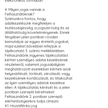
Elektronikus formában.
4. Milyen jogai vannak a
Felhasználóknak?
Számunkra fontos, hogy
adatkezelésünk megfeleljen a
tisztességesség, a jogszerűség és az
átláthatóság követelményeinek. Ennek
fényében jelen pontban röviden
bemutatjuk az egyes érintetti jogokat,
majd ezeket bővebben kifejtjük a
tájékoztató 3. számú mellékletében.
Felhasználónk ingyenes tájékoztatást
kérhet személyes adatai kezelésének
részleteiről, valamint jogszabályban
meghatározott esetekben kérheti azok
helyesbítését, törlését, zárolását, vagy
kezelésének korlátozását, és tiltakozhat
az ilyen személyes adatok kezelése
ellen. A tájékoztatás kérését és a jelen
pontban szereplő kérelmeket
Felhasználónk 2. pontban szereplő
elérhetőségeinkre tudja címezni.
4.1. Hozzáférési jog