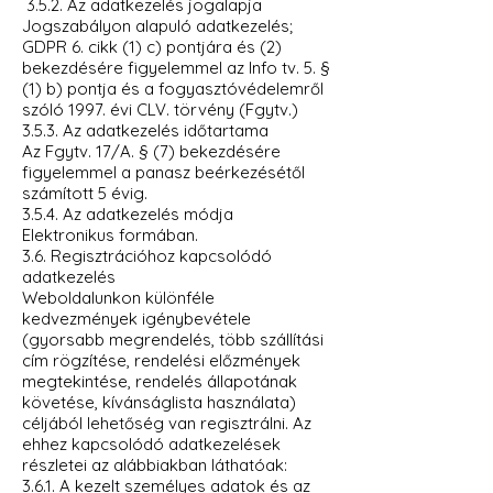
3.5.2. Az adatkezelés jogalapja
Jogszabályon alapuló adatkezelés;
GDPR 6. cikk (1) c) pontjára és (2)
bekezdésére figyelemmel az Info tv. 5. §
(1) b) pontja és a fogyasztóvédelemről
szóló 1997. évi CLV. törvény (Fgytv.)
3.5.3. Az adatkezelés időtartama
Az Fgytv. 17/A. § (7) bekezdésére
figyelemmel a panasz beérkezésétől
számított 5 évig.
3.5.4. Az adatkezelés módja
Elektronikus formában.
3.6. Regisztrációhoz kapcsolódó
adatkezelés
Weboldalunkon különféle
kedvezmények igénybevétele
(gyorsabb megrendelés, több szállítási
cím rögzítése, rendelési előzmények
megtekintése, rendelés állapotának
követése, kívánságlista használata)
céljából lehetőség van regisztrálni. Az
ehhez kapcsolódó adatkezelések
részletei az alábbiakban láthatóak:
3.6.1. A kezelt személyes adatok és az