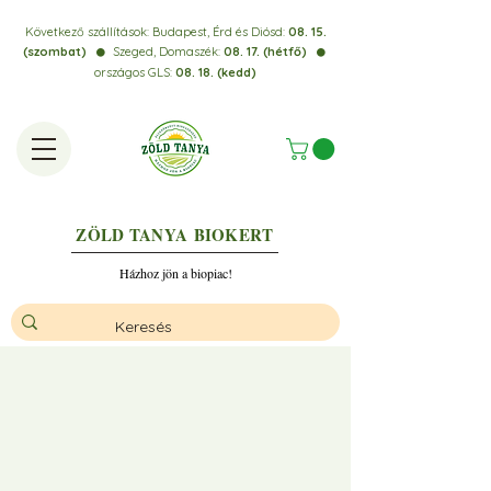
Következő szállítások:
Budapest, Érd és Diósd:
08. 15.
(szombat)
Szeged, Domaszék:
08. 17. (hétfő)
⚫️
⚫️
országos GLS:
08. 18. (kedd)
ZÖLD TANYA
BIOKERT
Házhoz jön a biopiac!