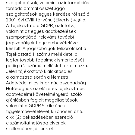
szolgáltatások, valamint az információs
társadalommal összefüggő
szolgáltatások egyes kérdéseiről szóló
2001. évi CVIII. törvény (Elkertv.) 4. §-a.
A Tájékoztató a GDPR, az Infotv.,
valamint az egyes adatkezelések
szempontjából releváns további
jogszabályok figyelembevételével
készült. A jogszabályok felsorolását a
Tájékoztató 1. számú melléklete, a
legfontosabb fogalmak ismertetését
pedig a 2. számú melléklet tartalmazza.
Jelen tájékoztató kialakítása és
alkalmazása során a Nemzeti
Adatvédelmi és Információszabadság
Hatóságnak az előzetes tájékoztatás
adatvédelmi követelményeiről szóló
ajánlásban foglalt megállapítások,
valamint a GDPR 5. cikkének
figyelembevételével, különösen az 5.
cikk (2) bekezdésében szereplő
elszámoltathatóság elvének
szellemében jártunk el.