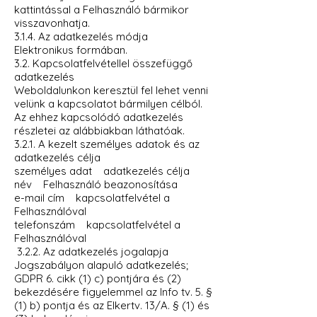
kattintással a Felhasználó bármikor
visszavonhatja.
3.1.4. Az adatkezelés módja
Elektronikus formában.
3.2. Kapcsolatfelvétellel összefüggő
adatkezelés
Weboldalunkon keresztül fel lehet venni
velünk a kapcsolatot bármilyen célból.
Az ehhez kapcsolódó adatkezelés
részletei az alábbiakban láthatóak.
3.2.1. A kezelt személyes adatok és az
adatkezelés célja
személyes adat adatkezelés célja
név Felhasználó beazonosítása
e-mail cím kapcsolatfelvétel a
Felhasználóval
telefonszám kapcsolatfelvétel a
Felhasználóval
3.2.2. Az adatkezelés jogalapja
Jogszabályon alapuló adatkezelés;
GDPR 6. cikk (1) c) pontjára és (2)
bekezdésére figyelemmel az Info tv. 5. §
(1) b) pontja és az Elkertv. 13/A. § (1) és