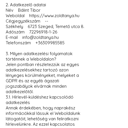
2. Adatkezelő adatai
Név Bálint Tibor
Weboldal https://www.zoldtanya.hu
Cégjegyzékszám --
Székhely 6723 Szeged, Temető utca 8.
Adószám 72296918-1-26
E-mail info@zoldtanya.hu
Telefonszám +36309985585
3. Milyen adatkezelési folyamatok
történnek a Weboldalon?
Jelen pontban részletezzük az egyes
adatkezelésekhez tartozó azon
lényeges körülményeket, melyeket a
GDPR és az egyéb ágazati
jogszabályok elvárnak minden
adatkezelőtől.
3.1. Hírlevél-küldéshez kapcsolódó
adatkezelés
Annak érdekében, hogy naprakész
információkkal lássuk el Weboldalunk
látogatóit, lehetőség van feliratkozni
hírlevelünkre. Az ezzel kapcsolatos