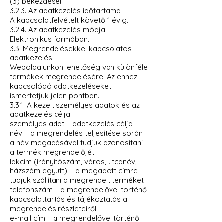
(3) bekezdései.
3.2.3. Az adatkezelés időtartama
A kapcsolatfelvételt követő 1 évig.
3.2.4. Az adatkezelés módja
Elektronikus formában.
3.3. Megrendelésekkel kapcsolatos
adatkezelés
Weboldalunkon lehetőség van különféle
termékek megrendelésére. Az ehhez
kapcsolódó adatkezeléseket
ismertetjük jelen pontban.
3.3.1. A kezelt személyes adatok és az
adatkezelés célja
személyes adat adatkezelés célja
név a megrendelés teljesítése során
a név megadásával tudjuk azonosítani
a termék megrendelőjét
lakcím (irányítószám, város, utcanév,
házszám együtt) a megadott címre
tudjuk szállítani a megrendelt terméket
telefonszám a megrendelővel történő
kapcsolattartás és tájékoztatás a
megrendelés részleteiről
e-mail cím a megrendelővel történő