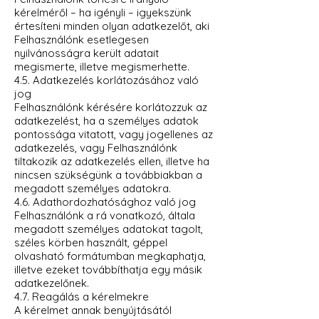
kérelméről – ha igényli – igyekszünk
értesíteni minden olyan adatkezelőt, aki
Felhasználónk esetlegesen
nyilvánosságra került adatait
megismerte, illetve megismerhette.
4.5. Adatkezelés korlátozásához való
jog
Felhasználónk kérésére korlátozzuk az
adatkezelést, ha a személyes adatok
pontossága vitatott, vagy jogellenes az
adatkezelés, vagy Felhasználónk
tiltakozik az adatkezelés ellen, illetve ha
nincsen szükségünk a továbbiakban a
megadott személyes adatokra.
4.6. Adathordozhatósághoz való jog
Felhasználónk a rá vonatkozó, általa
megadott személyes adatokat tagolt,
széles körben használt, géppel
olvasható formátumban megkaphatja,
illetve ezeket továbbíthatja egy másik
adatkezelőnek.
4.7. Reagálás a kérelmekre
A kérelmet annak benyújtásától