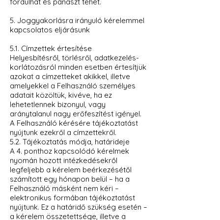
fordulhat és panaszt tehet.
5. Joggyakorlásra irányuló kérelemmel
kapcsolatos eljárásunk
5.1. Címzettek értesítése
Helyesbítésről, törlésről, adatkezelés-
korlátozásról minden esetben értesítjük
azokat a címzetteket akikkel, illetve
amelyekkel a Felhasználó személyes
adatait közöltük, kivéve, ha ez
lehetetlennek bizonyul, vagy
aránytalanul nagy erőfeszítést igényel.
A Felhasználó kérésére tájékoztatást
nyújtunk ezekről a címzettekről.
5.2. Tájékoztatás módja, határideje
A 4. ponthoz kapcsolódó kérelmek
nyomán hozott intézkedésekről
legfeljebb a kérelem beérkezésétől
számított egy hónapon belül – ha a
Felhasználó másként nem kéri –
elektronikus formában tájékoztatást
nyújtunk. Ez a határidő szükség esetén –
a kérelem összetettsége, illetve a