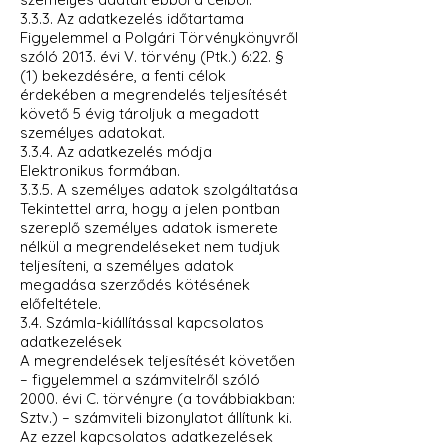
3.3.3. Az adatkezelés időtartama
Figyelemmel a Polgári Törvénykönyvről
szóló 2013. évi V. törvény (Ptk.) 6:22. §
(1) bekezdésére, a fenti célok
érdekében a megrendelés teljesítését
követő 5 évig tároljuk a megadott
személyes adatokat.
3.3.4. Az adatkezelés módja
Elektronikus formában.
3.3.5. A személyes adatok szolgáltatása
Tekintettel arra, hogy a jelen pontban
szereplő személyes adatok ismerete
nélkül a megrendeléseket nem tudjuk
teljesíteni, a személyes adatok
megadása szerződés kötésének
előfeltétele.
3.4. Számla-kiállítással kapcsolatos
adatkezelések
A megrendelések teljesítését követően
– figyelemmel a számvitelről szóló
2000. évi C. törvényre (a továbbiakban:
Sztv.) – számviteli bizonylatot állítunk ki.
Az ezzel kapcsolatos adatkezelések