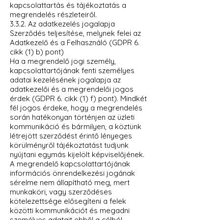
kapcsolattartás és tájékoztatás a
megrendelés részleteiről.
3.3.2. Az adatkezelés jogalapja
Szerződés teljesítése, melynek felei az
Adatkezelő és a Felhasználó (GDPR 6.
cikk (1) b) pont)
Ha a megrendelő jogi személy,
kapcsolattartójának fenti személyes
adatai kezelésének jogalapja az
adatkezelői és a megrendelői jogos
érdek (GDPR 6. cikk (1) f) pont). Mindkét
fél jogos érdeke, hogy a megrendelés
során hatékonyan történjen az üzleti
kommunikáció és bármilyen, a köztünk
létrejött szerződést érintő lényeges
körülményről tájékoztatást tudjunk
nyújtani egymás kijelölt képviselőjének.
A megrendelő kapcsolattartójának
információs önrendelkezési jogának
sérelme nem állapítható meg, mert
munkaköri, vagy szerződéses
kötelezettsége elősegíteni a felek
közötti kommunikációt és megadni
személyes adatait ebből a célból.