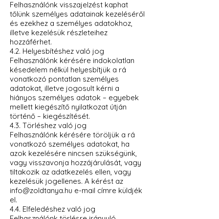
Felhasználónk visszajelzést kaphat
tőlünk személyes adatainak kezeléséről
és ezekhez a személyes adatokhoz,
illetve kezelésük részleteihez
hozzáférhet.
4.2. Helyesbítéshez való jog
Felhasználónk kérésére indokolatlan
késedelem nélkül helyesbítjük a rá
vonatkozó pontatlan személyes
adatokat, illetve jogosult kérni a
hiányos személyes adatok – egyebek
mellett kiegészítő nyilatkozat útján
történő – kiegészítését.
4.3. Törléshez való jog
Felhasználónk kérésére töröljük a rá
vonatkozó személyes adatokat, ha
azok kezelésére nincsen szükségünk,
vagy visszavonja hozzájárulását, vagy
tiltakozik az adatkezelés ellen, vagy
kezelésük jogellenes. A kérést az
info@zoldtanya.hu e-mail címre küldjék
el.
4.4. Elfeledéshez való jog
Felhasználónk törlésre irányuló