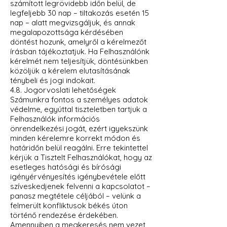
számított legrövidebb időn belül, de
legfeljebb 30 nap – tiltakozás esetén 15
nap – alatt megvizsgáljuk, és annak
megalapozottsága kérdésében
döntést hozunk, amelyről a kérelmezőt
írásban tájékoztatjuk. Ha Felhasználónk
kérelmét nem teljesítjük, döntésünkben
közöljük a kérelem elutasításának
ténybeli és jogi indokait.
4.8. Jogorvoslati lehetőségek
Számunkra fontos a személyes adatok
védelme, egyúttal tiszteletben tartjuk a
Felhasználók információs
önrendelkezési jogát, ezért igyekszünk
minden kérelemre korrekt módon és
határidőn belül reagálni. Erre tekintettel
kérjük a Tisztelt Felhasználókat, hogy az
esetleges hatósági és bírósági
igényérvényesítés igénybevétele előtt
szíveskedjenek felvenni a kapcsolatot –
panasz megtétele céljából – velünk a
felmerült konfliktusok békés úton
történő rendezése érdekében.
Amennyiben a megkeresés nem vezet