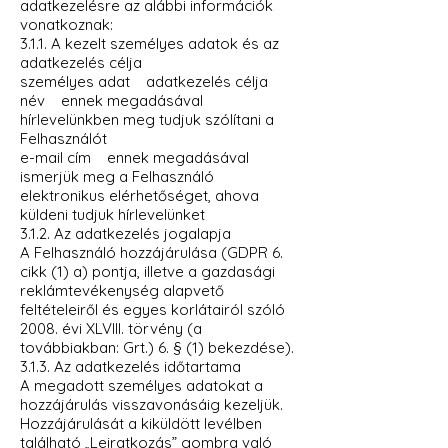
adatkezelésre az alábbi információk
vonatkoznak:
3.1.1. A kezelt személyes adatok és az
adatkezelés célja
személyes adat adatkezelés célja
név ennek megadásával
hírlevelünkben meg tudjuk szólítani a
Felhasználót
e-mail cím ennek megadásával
ismerjük meg a Felhasználó
elektronikus elérhetőséget, ahova
küldeni tudjuk hírlevelünket
3.1.2. Az adatkezelés jogalapja
A Felhasználó hozzájárulása (GDPR 6.
cikk (1) a) pontja, illetve a gazdasági
reklámtevékenység alapvető
feltételeiről és egyes korlátairól szóló
2008. évi XLVIII. törvény (a
továbbiakban: Grt.) 6. § (1) bekezdése).
3.1.3. Az adatkezelés időtartama
A megadott személyes adatokat a
hozzájárulás visszavonásáig kezeljük.
Hozzájárulását a kiküldött levélben
található „Leiratkozás” gombra való