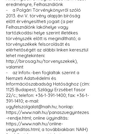
eredményre, Felhasználónk
- a Polgári Törvénykönyvről szóló
2013. évi V. törvény alapján bíróság
előtt érvényesítheti jogait (a per
Felhasználónk lakóhelye vagy
tartózkodási helye szerint illetékes
törvényszék előtt is megindítható; a
törvényszékek felsorolását és
elérhetőségét az alábbi linken keresztül
lehet megtekinteni:
http://birosag.hu/torvenyszekek),
valamint
- az Infotv.-ben foglaltak szerint a
Nemzeti Adatvédelmi és
Információszabadság Hatósághoz (cím:
1125 Budapest, Szilágyi Erzsébet fasor
22/c.; telefon:
+36-1-391-1400
; fax:
+36-1-
391-1410
; e-mail:
ugyfelszolgalat@naih.hu
; honlap:
https://www.naih.hu/panaszuegyintezes
-rendje.html;
online ügyindítás:
https://www.naih.hu/online-
uegyinditas.html;
a továbbiakban: NAIH)