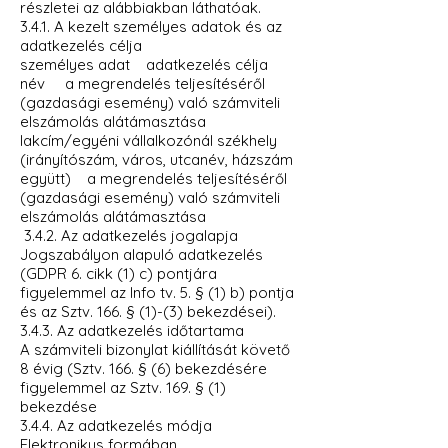
részletei az alábbiakban láthatóak.
3.4.1. A kezelt személyes adatok és az
adatkezelés célja
személyes adat adatkezelés célja
név a megrendelés teljesítéséről
(gazdasági esemény) való számviteli
elszámolás alátámasztása
lakcím/egyéni vállalkozónál székhely
(irányítószám, város, utcanév, házszám
együtt) a megrendelés teljesítéséről
(gazdasági esemény) való számviteli
elszámolás alátámasztása
3.4.2. Az adatkezelés jogalapja
Jogszabályon alapuló adatkezelés
(GDPR 6. cikk (1) c) pontjára
figyelemmel az Info tv. 5. § (1) b) pontja
és az Sztv. 166. § (1)-(3) bekezdései).
3.4.3. Az adatkezelés időtartama
A számviteli bizonylat kiállítását követő
8 évig (Sztv. 166. § (6) bekezdésére
figyelemmel az Sztv. 169. § (1)
bekezdése
3.4.4. Az adatkezelés módja
Elektronikus formában.