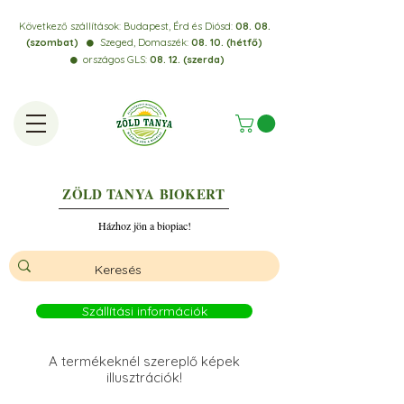
Következő szállítások:
Budapest, Érd és Diósd:
08. 08.
(szombat)
Szeged, Domaszék:
08. 10. (hétfő)
⚫️
országos GLS:
08. 12. (szerda)
⚫️
ZÖLD TANYA
BIOKERT
Házhoz jön a biopiac!
Szállítási információk
A termékeknél szereplő képek
illusztrációk!