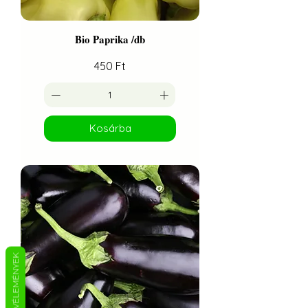
Bio Paprika /db
Ár
450 Ft
Kosárba
VÉLEMÉNYEK