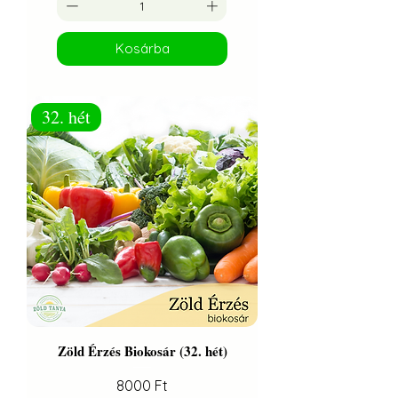
Kosárba
32. hét
Zöld Érzés Biokosár (32. hét)
Ár
8000 Ft