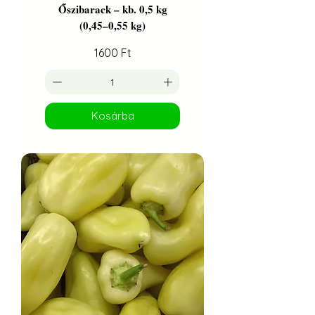
Őszibarack – kb. 0,5 kg
(0,45–0,55 kg)
Ár
1600 Ft
Kosárba