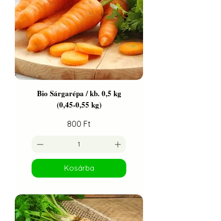
Bio Sárgarépa / kb. 0,5 kg
(0,45-0,55 kg)
Ár
800 Ft
Kosárba