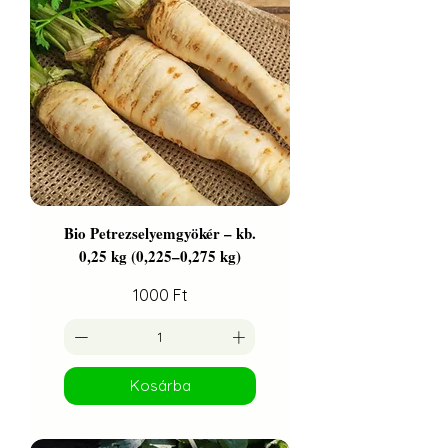
Bio Petrezselyemgyökér – kb.
0,25 kg (0,225–0,275 kg)
Ár
1000 Ft
Kosárba