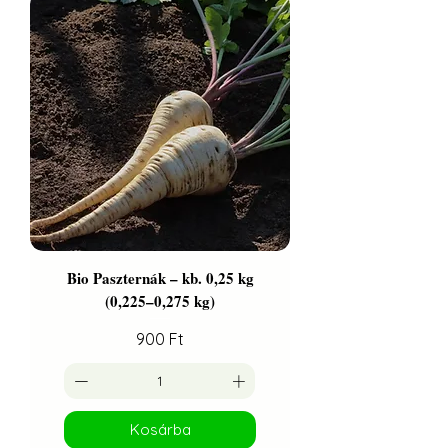
Bio Paszternák – kb. 0,25 kg
(0,225–0,275 kg)
Ár
900 Ft
Kosárba