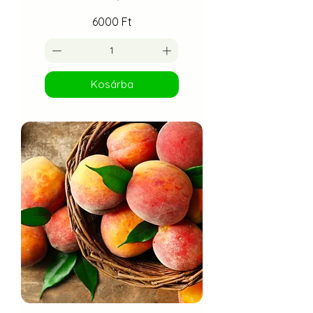
Ár
6000 Ft
Kosárba