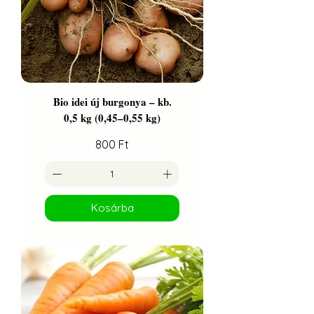
Bio idei új burgonya – kb.
0,5 kg (0,45–0,55 kg)
Ár
800 Ft
Kosárba