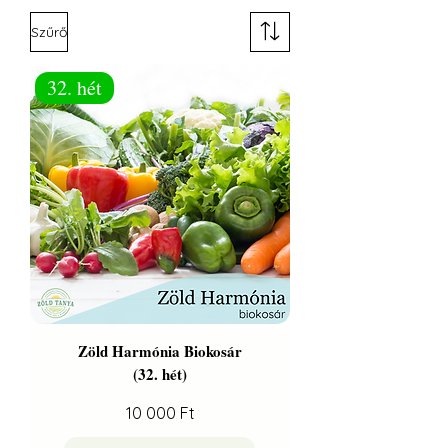
Szűrő
32. hét
Zöld Harmónia Biokosár
(32. hét)
Ár
10 000 Ft