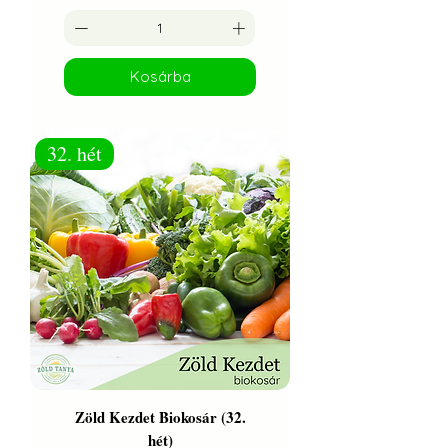
Kosárba
32. hét
Zöld Kezdet Biokosár (32.
hét)