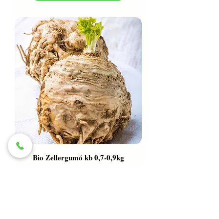
Bio Zellergumó kb 0,7-0,9kg
/db
Ár
2000 Ft