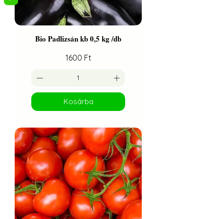
Bio Padlizsán kb 0,5 kg /db
Ár
1600 Ft
Kosárba