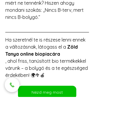
miért ne tennénk? Hiszen ahogy 
mondani szokás: „Nincs B-terv, mert 
nincs B-bolygó.”
Ha szeretnél te is részese lenni ennek 
a változásnak, látogass el a 
Zöld 
Tanya online biopiacára
, ahol friss, tanúsított bio termékekkel 
várunk – a bolygó és a te egészséged 
érdekében! 🌍🥦🍎
Nézd meg most
Cikkek