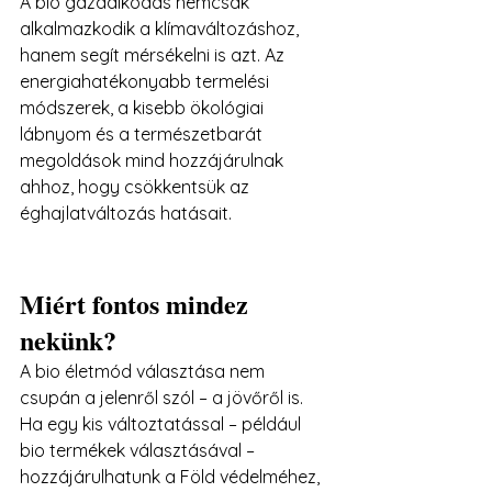
A bio gazdálkodás nemcsak 
alkalmazkodik a klímaváltozáshoz, 
hanem segít mérsékelni is azt. Az 
energiahatékonyabb termelési 
módszerek, a kisebb ökológiai 
lábnyom és a természetbarát 
megoldások mind hozzájárulnak 
ahhoz, hogy csökkentsük az 
éghajlatváltozás hatásait.
Miért fontos mindez 
nekünk?
A bio életmód választása nem 
csupán a jelenről szól – a jövőről is. 
Ha egy kis változtatással – például 
bio termékek választásával – 
hozzájárulhatunk a Föld védelméhez, 