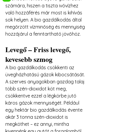
számára, hiszen a tiszta ivóvízhez 
való hozzáférés már most is kihívás 
sok helyen. A bio gazdálkodás által 
megőrzött vízminőség és mennyiség 
hozzájárul a fenntartható jövőhöz.
Levegő – Friss levegő, 
kevesebb szmog
A bio gazdálkodás csökkenti az 
üvegházhatású gázok kibocsátását. 
A szerves anyagokban gazdag talaj 
több szén-dioxidot köt meg, 
csökkentve ezzel a légkörbe jutó 
káros gázok mennyiségét. Például 
egy hektár bio gazdálkodás évente 
akár 3 tonna szén-dioxidot is 
megköthet – ez annyi, mintha 
kivennénk egy autót a forgalomból.