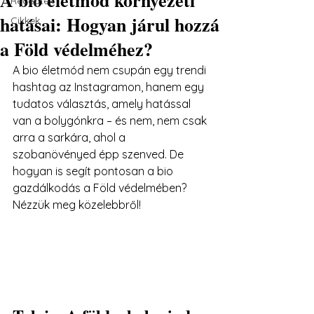
Receptek
hatásai: Hogyan járul hozzá
Cikkek
a Föld védelméhez?
A bio életmód nem csupán egy trendi 
hashtag az Instagramon, hanem egy 
tudatos választás, amely hatással 
van a bolygónkra – és nem, nem csak 
arra a sarkára, ahol a 
szobanövényed épp szenved. De 
hogyan is segít pontosan a bio 
gazdálkodás a Föld védelmében? 
Nézzük meg közelebbről!