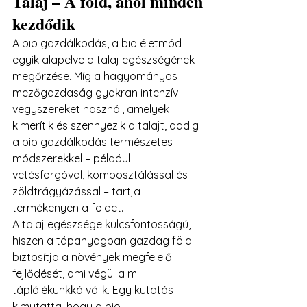
Talaj – A föld, ahol minden 
kezdődik
A bio gazdálkodás, a bio életmód 
egyik alapelve a talaj egészségének 
megőrzése. Míg a hagyományos 
mezőgazdaság gyakran intenzív 
vegyszereket használ, amelyek 
kimerítik és szennyezik a talajt, addig 
a bio gazdálkodás természetes 
módszerekkel – például 
vetésforgóval, komposztálással és 
zöldtrágyázással – tartja 
termékenyen a földet.
A talaj egészsége kulcsfontosságú, 
hiszen a tápanyagban gazdag föld 
biztosítja a növények megfelelő 
fejlődését, ami végül a mi 
táplálékunkká válik. Egy kutatás 
kimutatta, hogy a bio 