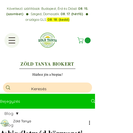
Következő szállítások:
Budapest, Érd és Diósd:
08. 15.
(szombat)
Szeged, Domaszék:
08. 17. (hétfő)
⚫️
⚫️
országos GLS:
08. 18. (kedd)
ZÖLD TANYA
BIOKERT
Házhoz jön a biopiac!
Bejegyzés
Blog
Zöld Tanya
Blog
A bio életmód környezeti