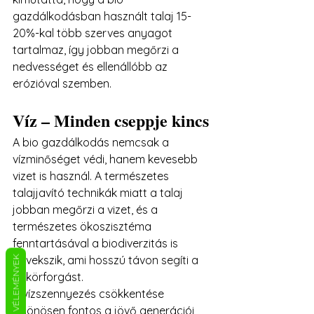
gazdálkodásban használt talaj 15-
20%-kal több szerves anyagot 
tartalmaz, így jobban megőrzi a 
nedvességet és ellenállóbb az 
erózióval szemben.
Víz – Minden cseppje kincs
A bio gazdálkodás nemcsak a 
vízminőséget védi, hanem kevesebb 
vizet is használ. A természetes 
talajjavító technikák miatt a talaj 
jobban megőrzi a vizet, és a 
természetes ökoszisztéma 
fenntartásával a biodiverzitás is 
növekszik, ami hosszú távon segíti a 
VÉLEMÉNYEK
vízkörforgást.
A vízszennyezés csökkentése 
különösen fontos a jövő generációi 