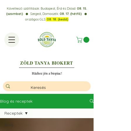
Következő szállítások:
Budapest, Érd és Diósd:
08. 15.
(szombat)
Szeged, Domaszék:
08. 17. (hétfő)
⚫️
⚫️
országos GLS:
08. 18. (kedd)
ZÖLD TANYA
BIOKERT
Házhoz jön a biopiac!
Blog és receptek
Receptek
Blog