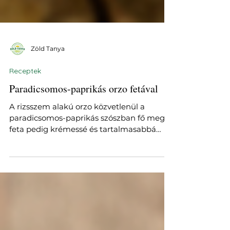
Zöld Tanya
Receptek
Paradicsomos-paprikás orzo fetával
A rizsszem alakú orzo közvetlenül a
paradicsomos-paprikás szószban fő meg, a
feta pedig krémessé és tartalmasabbá
teszi. Gyors, egyserpenyős nyári ebéd.