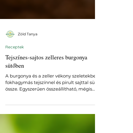
Zöld Tanya
Receptek
Tejszínes-sajtos zelleres burgonya
sütőben
A burgonya és a zeller vékony szeletekben,
fokhagymás tejszínnel és pirult sajttal sül
össze. Egyszerűen összeállítható, mégis
különleges köret vagy húsmentes főétel.