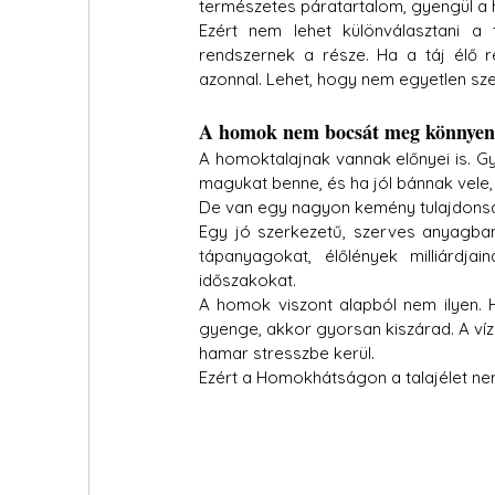
természetes páratartalom, gyengül a 
Ezért nem lehet különválasztani a
rendszernek a része. Ha a táj élő r
azonnal. Lehet, hogy nem egyetlen sz
A homok nem bocsát meg könnyen
A homoktalajnak vannak előnyei is. Gy
magukat benne, és ha jól bánnak vele, 
De van egy nagyon kemény tulajdonság
Egy jó szerkezetű, szerves anyagban 
tápanyagokat, élőlények milliárdja
időszakokat.
A homok viszont alapból nem ilyen. H
gyenge, akkor gyorsan kiszárad. A víz 
hamar stresszbe kerül.
Ezért a Homokhátságon a talajélet nem