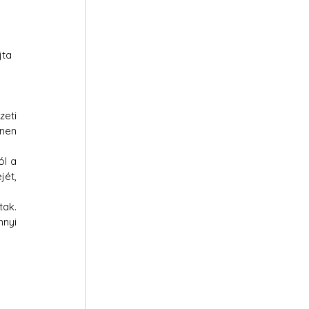
ta 
eti 
nen 
l a 
ét, 
ak. 
nyi 