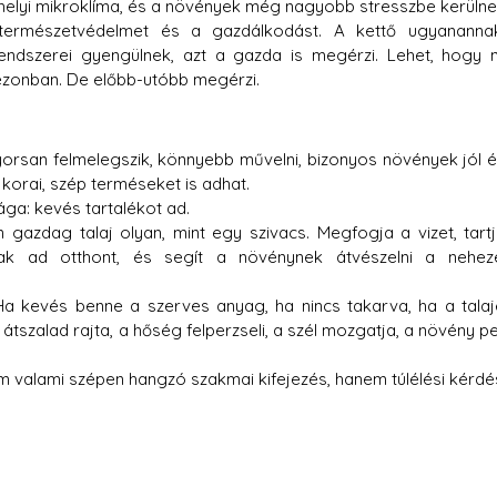
helyi mikroklíma, és a növények még nagyobb stresszbe kerülne
 természetvédelmet és a gazdálkodást. A kettő ugyanannak
endszerei gyengülnek, azt a gazda is megérzi. Lehet, hogy 
ezonban. De előbb-utóbb megérzi.
orsan felmelegszik, könnyebb művelni, bizonyos növények jól ér
korai, szép terméseket is adhat.
a: kevés tartalékot ad.
gazdag talaj olyan, mint egy szivacs. Megfogja a vizet, tartj
inak ad otthont, és segít a növénynek átvészelni a nehez
a kevés benne a szerves anyag, ha nincs takarva, ha a talajé
átszalad rajta, a hőség felperzseli, a szél mozgatja, a növény pe
 valami szépen hangzó szakmai kifejezés, hanem túlélési kérdés