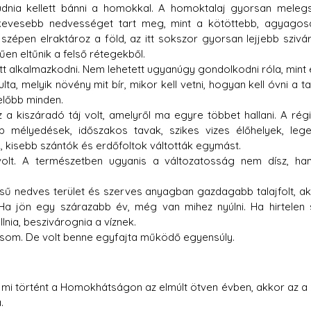
udnia kellett bánni a homokkal. A homoktalaj gyorsan melegsz
l kevesebb nedvességet tart meg, mint a kötöttebb, agyagos
zépen elraktároz a föld, az itt sokszor gyorsan lejjebb szivár
en eltűnik a felső rétegekből.
t alkalmazkodni. Nem lehetett ugyanúgy gondolkodni róla, mint 
ulta, melyik növény mit bír, mikor kell vetni, hogyan kell óvni a tala
 előbb minden.
iszáradó táj volt, amelyről ma egyre többet hallani. A régi 
mélyedések, időszakos tavak, szikes vizes élőhelyek, legel
 kisebb szántók és erdőfoltok váltották egymást.
lt. A természetben ugyanis a változatosság nem dísz, han
ű nedves terület és szerves anyagban gazdagabb talajfolt, ak
 Ha jön egy szárazabb év, még van mihez nyúlni. Ha hirtelen 
lnia, beszivárognia a víznek.
som. De volt benne egyfajta működő egyensúly.
 mi történt a Homokhátságon az elmúlt ötven évben, akkor az a 
.