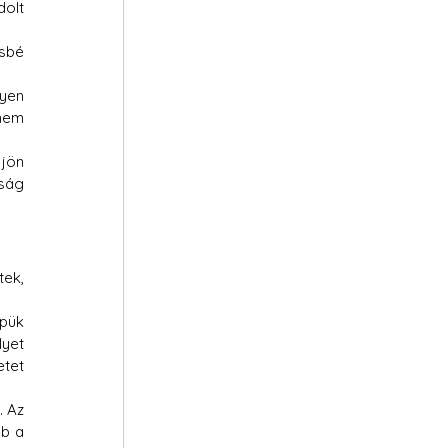
olt 
sbé 
yen 
nem 
jön 
ság 
ek, 
pük 
yet 
tet 
 Az 
b a 