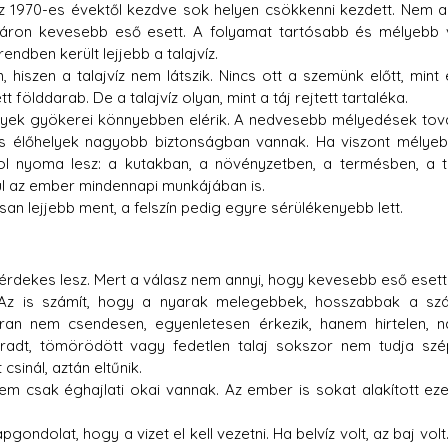
z 1970-es évektől kezdve sok helyen csökkenni kezdett. Nem ar
áron kevesebb eső esett. A folyamat tartósabb és mélyebb v
ndben került lejjebb a talajvíz.
hiszen a talajvíz nem látszik. Nincs ott a szemünk előtt, mint 
ölddarab. De a talajvíz olyan, mint a táj rejtett tartaléka.
ények gyökerei könnyebben elérik. A nedvesebb mélyedések tov
zes élőhelyek nagyobb biztonságban vannak. Ha viszont mélyeb
l nyoma lesz: a kutakban, a növényzetben, a termésben, a ta
ül az ember mindennapi munkájában is.
an lejjebb ment, a felszín pedig egyre sérülékenyebb lett.
 érdekes lesz. Mert a válasz nem annyi, hogy kevesebb eső esett
Az is számít, hogy a nyarak melegebbek, hosszabbak a szá
ran nem csendesen, egyenletesen érkezik, hanem hirtelen, n
radt, tömörödött vagy fedetlen talaj sokszor nem tudja szé
csinál, aztán eltűnik.
 csak éghajlati okai vannak. Az ember is sokat alakított eze
ondolat, hogy a vizet el kell vezetni. Ha belvíz volt, az baj volt.