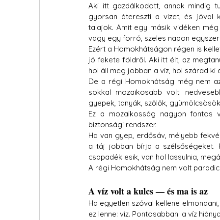
Aki itt gazdálkodott, annak mindig t
gyorsan átereszti a vizet, és jóva
talajok. Amit egy másik vidéken még s
vagy egy forró, szeles napon egyszerű
Ezért a Homokhátságon régen is kellet
jó fekete földről. Aki itt élt, az megtan
hol áll meg jobban a víz, hol szárad ki
De a régi Homokhátság még nem az a k
sokkal mozaikosabb volt: nedvesebb 
gyepek, tanyák, szőlők, gyümölcsösök,
Ez a mozaikosság nagyon fontos vo
biztonsági rendszer.
Ha van gyep, erdősáv, mélyebb fekvés
a táj jobban bírja a szélsőségeket.
csapadék esik, van hol lassulnia, megál
A régi Homokhátság nem volt paradic
A víz volt a kulcs — és ma is az
Ha egyetlen szóval kellene elmondani,
ez lenne: víz. Pontosabban: a víz hiánya