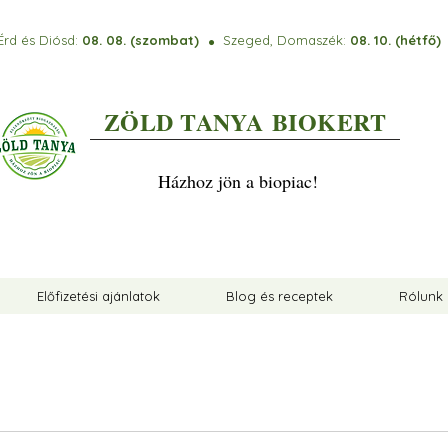
Érd és Diósd:
08. 08. (szombat)
Szeged, Domaszék:
08. 10. (hétfő
⚫️
ZÖLD TANYA
BIOKERT
Házhoz jön a biopiac!
Előfizetési ajánlatok
Blog és receptek
Rólunk