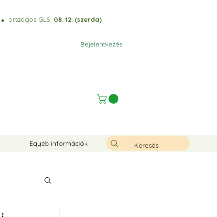
)
országos GLS:
08. 12. (szerda)
⚫️
Bejelentkezés
Egyéb információk