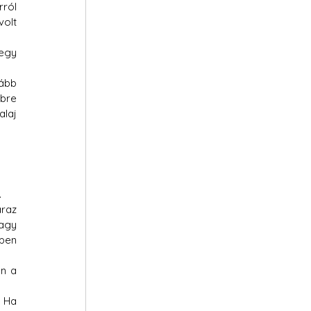
ról 
olt 
egy 
ább 
bre 
laj 
.
raz 
agy 
pen 
n a 
 Ha 