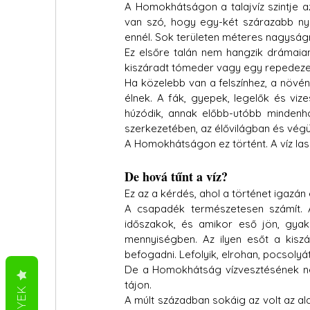
A Homokhátságon a talajvíz szintje a
van szó, hogy egy-két szárazabb ny
ennél. Sok területen méteres nagyságre
Ez elsőre talán nem hangzik drámaian, 
kiszáradt tómeder vagy egy repedezett f
Ha közelebb van a felszínhez, a növ
élnek. A fák, gyepek, legelők és vi
húzódik, annak előbb-utóbb mindenho
szerkezetében, az élővilágban és vég
A Homokhátságon ez történt. A víz lass
De hová tűnt a víz?
Ez az a kérdés, ahol a történet igazán
A csapadék természetesen számít. 
időszakok, és amikor eső jön, gyak
mennyiségben. Az ilyen esőt a kiszá
befogadni. Lefolyik, elrohan, pocsolyát 
De a Homokhátság vízvesztésének nem
tájon.
A múlt században sokáig az volt az alapg