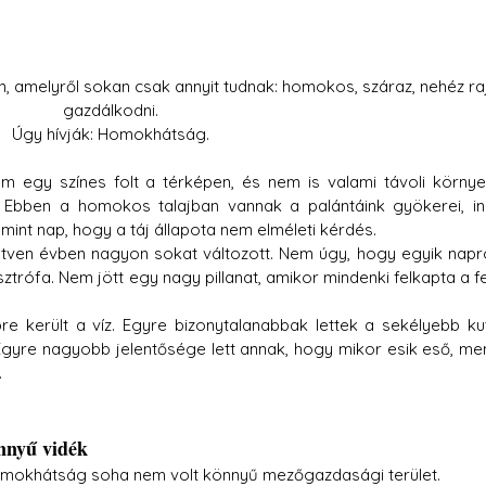
amelyről sokan csak annyit tudnak: homokos, száraz, nehéz raj
gazdálkodni.
Úgy hívják: Homokhátság.
 egy színes folt a térképen, és nem is valami távoli környez
k. Ebben a homokos talajban vannak a palántáink gyökerei, in
p mint nap, hogy a táj állapota nem elméleti kérdés.
tven évben nagyon sokat változott. Nem úgy, hogy egyik napró
trófa. Nem jött egy nagy pillanat, amikor mindenki felkapta a fej
re került a víz. Egyre bizonytalanabbak lettek a sekélyebb kut
Egyre nagyobb jelentősége lett annak, hogy mikor esik eső, men
.
nnyű vidék
a Homokhátság soha nem volt könnyű mezőgazdasági terület.