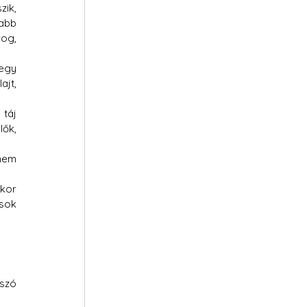
ik, 
abb 
og, 
egy 
jt, 
táj 
ők, 
em 
kor 
sok 
szó 