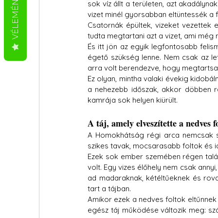
VÉLEMÉNYEK
sok víz állt a területen, azt akadályna
vizet minél gyorsabban eltüntessék a f
Csatornák épültek, vizeket vezettek e
tudta megtartani azt a vizet, ami még
És itt jön az egyik legfontosabb feli
égető szükség lenne. Nem csak az let
arra volt berendezve, hogy megtartsa
Ez olyan, mintha valaki évekig kidobál
a nehezebb időszak, akkor döbben rá
kamrája sok helyen kiürült.
A táj, amely elveszítette a nedves fo
A Homokhátság régi arca nemcsak szá
szikes tavak, mocsarasabb foltok és i
Ezek sok ember szemében régen talán 
volt. Egy vizes élőhely nem csak annyi, 
ad madaraknak, kétéltűeknek és rovarok
tart a tájban.
Amikor ezek a nedves foltok eltűnnek
egész táj működése változik meg: szá