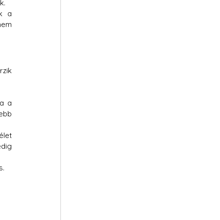
k.
 a 
nem 
zik 
a a 
ebb 
let 
dig 
. 