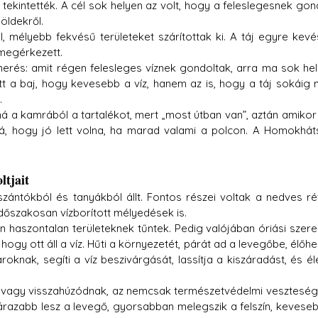
k tekintették. A cél sok helyen az volt, hogy a feleslegesnek gond
öldekről.
l, mélyebb fekvésű területeket szárítottak ki. A táj egyre kevé
 megérkezett.
smerés: amit régen felesleges víznek gondoltak, arra ma sok hel
t a baj, hogy kevesebb a víz, hanem az is, hogy a táj sokáig 
.
ná a kamrából a tartalékot, mert „most útban van”, aztán amikor 
, hogy jó lett volna, ha marad valami a polcon. A Homokhát
ltjait
ntókból és tanyákból állt. Fontos részei voltak a nedves rét
dőszakosan vízborított mélyedések is.
haszontalan területeknek tűntek. Pedig valójában óriási szere
hogy ott áll a víz. Hűti a környezetét, párát ad a levegőbe, élőhel
nak, segíti a víz beszivárgását, lassítja a kiszáradást, és éle
 vagy visszahúzódnak, az nemcsak természetvédelmi veszteség.
razabb lesz a levegő, gyorsabban melegszik a felszín, keveseb