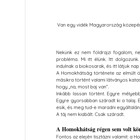
Van egy vidék Magyarország közepén, 
Nekünk ez nem földrajzi fogalom, nem
probléma. Mi itt élünk. Itt dolgozun
indulnak a biokosarak, és itt látjuk na
A Homokhátság története az elmúlt ö
másikra történt valami látványos katasz
hogy „na, most baj van”.
Inkább lassan történt. Egyre mélyebb
Egyre gyorsabban száradt ki a talaj. 
esik, és meg tud-e maradni egyáltalán
A táj nem kiabált. Csak száradt.
A Homokhátság régen sem volt kö
Fontos az elején tisztázni valamit: 