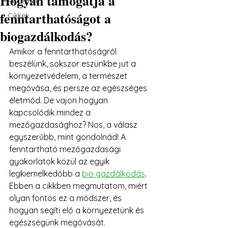
Hogyan támogatja a
Receptek
fenntarthatóságot a
Cikkek
biogazdálkodás?
Amikor a fenntarthatóságról 
beszélünk, sokszor eszünkbe jut a 
környezetvédelem, a természet 
megóvása, és persze az egészséges 
életmód. De vajon hogyan 
kapcsolódik mindez a 
mezőgazdasághoz? Nos, a válasz 
egyszerűbb, mint gondolnád! A 
fenntartható mezőgazdasági 
gyakorlatok közül az egyik 
legkiemelkedőbb a 
bio gazdálkodás
. 
Ebben a cikkben megmutatom, miért 
olyan fontos ez a módszer, és 
hogyan segíti elő a környezetünk és 
egészségünk megóvását.