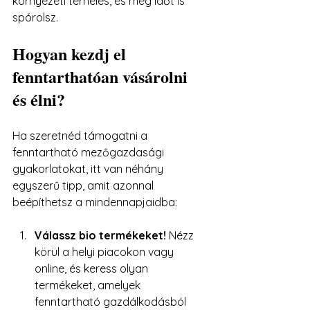
környezeti terhelés, és még időt is 
spórolsz.
Hogyan kezdj el 
fenntarthatóan vásárolni 
és élni?
Ha szeretnéd támogatni a 
fenntartható mezőgazdasági 
gyakorlatokat, itt van néhány 
egyszerű tipp, amit azonnal 
beépíthetsz a mindennapjaidba:
Válassz bio termékeket!
 Nézz 
körül a helyi piacokon vagy 
online, és keress olyan 
termékeket, amelyek 
fenntartható gazdálkodásból 