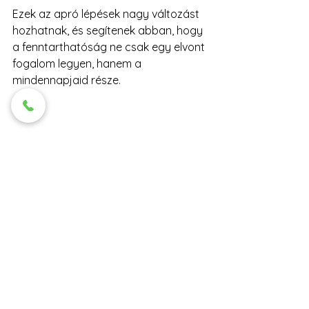
Ezek az apró lépések nagy változást 
hozhatnak, és segítenek abban, hogy 
a fenntarthatóság ne csak egy elvont 
fogalom legyen, hanem a 
mindennapjaid része.
Otthoni bio kert zöldségei fenntartható 
életmódhoz
Fenntarthatóság a 