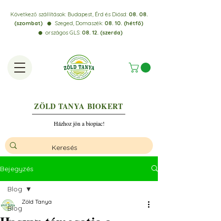
Következő szállítások:
Budapest, Érd és Diósd:
08. 08.
(szombat)
Szeged, Domaszék:
08. 10. (hétfő)
⚫️
országos GLS:
08. 12. (szerda)
⚫️
ZÖLD TANYA
BIOKERT
Házhoz jön a biopiac!
Bejegyzés
Blog
Zöld Tanya
Blog