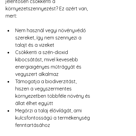
jelentősen csökkenti a 
környezetszennyezést? Ez azért van, 
mert:
Nem használ vegyi növényvédő 
szereket, így nem szennyezi a 
talajt és a vizeket
Csökkenti a szén-dioxid 
kibocsátást, mivel kevesebb 
energiaigényes műtrágyát és 
vegyszert alkalmaz
Támogatja a biodiverzitást, 
hiszen a vegyszermentes 
környezetben többféle növény és 
állat élhet együtt
Megőrzi a talaj élővilágát, ami 
kulcsfontosságú a termékenység 
fenntartásához