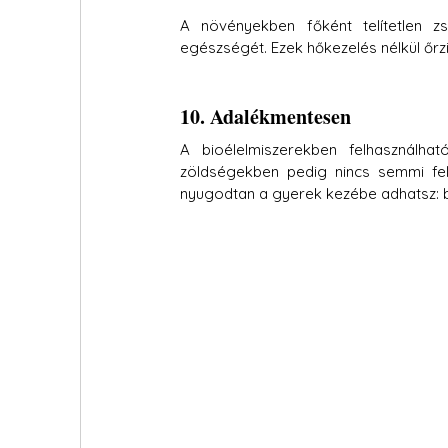
A növényekben főként telítetlen zs
egészségét. Ezek hőkezelés nélkül őrz
10. Adalékmentesen
A bioélelmiszerekben felhasználhat
zöldségekben pedig nincs semmi fe
nyugodtan a gyerek kezébe adhatsz: bi