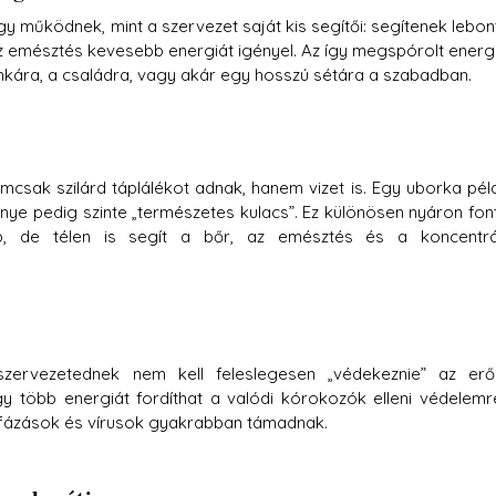
y működnek, mint a szervezet saját kis segítői: segítenek lebont
z emésztés kevesebb energiát igényel. Az így megspórolt energi
nkára, a családra, vagy akár egy hosszú sétára a szabadban.
sak szilárd táplálékot adnak, hanem vizet is. Egy uborka péld
nye pedig szinte „természetes kulacs”. Ez különösen nyáron font
, de télen is segít a bőr, az emésztés és a koncentrác
zervezetednek nem kell feleslegesen „védekeznie” az erős
Így több energiát fordíthat a valódi kórokozók elleni védelemre
gfázások és vírusok gyakrabban támadnak.