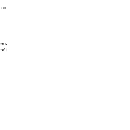
zer 
ers 
mát 