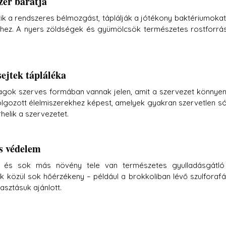
zer barátja
ítik a rendszeres bélmozgást, táplálják a jótékony baktériumokat,
hez. A nyers zöldségek és gyümölcsök természetes rostforrás
sejtek tápláléka
agok szerves formában vannak jelen, amit a szervezet könnyen
dolgozott élelmiszerekhez képest, amelyek gyakran szervetlen só
helik a szervezetet.
es védelem
li és sok más növény tele van természetes gyulladásgátló
k közül sok hőérzékeny – például a brokkoliban lévő szulforafán
asztásuk ajánlott.