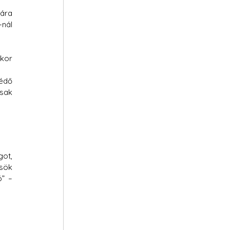
ára 
nál 
kor 
édő 
sak 
ot, 
sök 
” – 