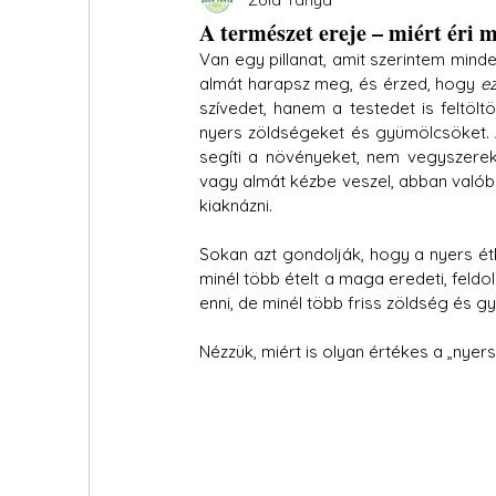
A természet ereje – miért éri 
Van egy pillanat, amit szerintem min
almát harapsz meg, és érzed, hogy 
e
szívedet, hanem a testedet is feltölt
nyers zöldségeket és gyümölcsöket. 
segíti a növényeket, nem vegyszerek
vagy almát kézbe veszel, abban valób
kiaknázni.
Sokan azt gondolják, hogy a nyers étk
minél több ételt a maga eredeti, feld
enni, de minél több friss zöldség és g
Nézzük, miért is olyan értékes a „nye