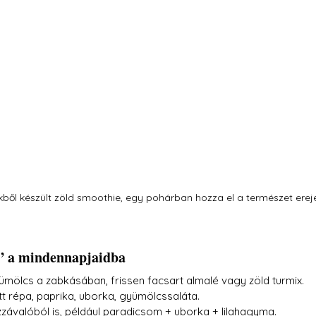
kből készült zöld smoothie, egy pohárban hozza el a természet erejé
t” a mindennapjaidba
mölcs a zabkásában, frissen facsart almalé vagy zöld turmix.
tt répa, paprika, uborka, gyümölcssaláta.
závalóból is, például paradicsom + uborka + lilahagyma.