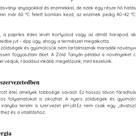
 ásványi anyagokkal és enzimekkel, de ezek egy része hő hatás
amin már 60 °C felett bomlani kezd, az enzimek pedig 40–42 °C-
, a paprika édes levét kortyolod vagy az almát harapod, ak
edbe jut – épp úgy, ahogy a természet megalkotta.
 a zöldségek és gyümölcsök nem tartalmaznak maradék növényv
issen fogyasztani őket. A Zöld Tanyán például a növényeket c
el védjük, ráadásul inkább megelőzünk, mint kezelünk.
a szervezetedben
zott étel, amelyek többsége savasít. Ez hosszú távon fáradtság
os folyamatokat is okozhat. A nyers zöldségek és gyümölc
s irányba terelni a szervezet pH-ját.Ez nem csak egy „divatszó
hez és a vitalitáshoz.
ergia