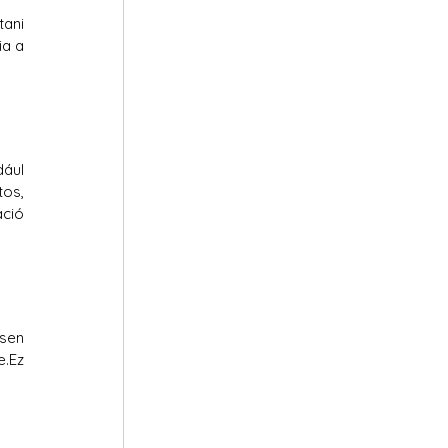
ani 
a a 
ául 
os, 
ió 
en 
.Ez 