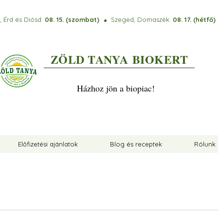
 Érd és Diósd:
08. 15. (szombat)
Szeged, Domaszék:
08. 17. (hétfő
⚫️
ZÖLD TANYA
BIOKERT
Házhoz jön a biopiac!
Előfizetési ajánlatok
Blog és receptek
Rólunk