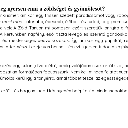
meg nyersen enni a zöldséget és gyümölcsöt?
denki ismer: amikor egy frissen szedett paradicsomot vagy ropo
z most más
. Illatosabb, édesebb, élőbb – és tudod, hogy nemcsa
öd vele.A Zöld Tanyán mi pontosan ezért szeretjük annyira a fri
A kertünkben napfény, eső, tiszta levegő és szerető gondosko
 és mesterséges beavatkozások. Így amikor egy paprikát, ré
an a természet ereje van benne – és ezt nyersen tudod a legink
ezés egy külön „divatdiéta”, pedig valójában csak arról szól, h
olgozatlan formájában fogyasszunk. Nem kell minden falatot nyer
yümölcs kerül így a tányérra, annál többet teszel az egészségedé
rs erő” – és hogyan tudod könnyedén beépíteni a mindennapokba