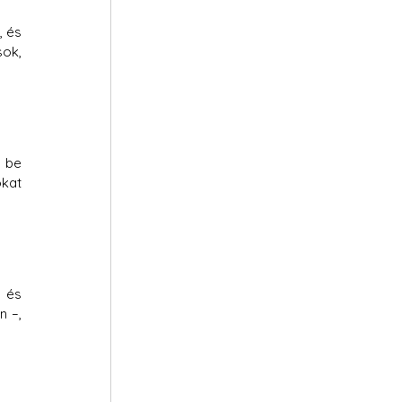
 és 
ok, 
 be 
kat 
 és 
 –, 