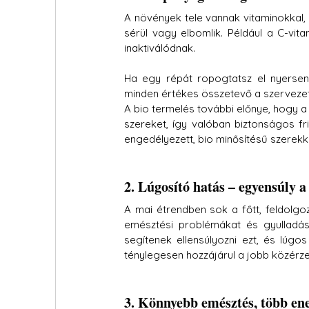
A növények tele vannak vitaminokkal,
sérül vagy elbomlik. Például a C-vit
inaktiválódnak.
Ha egy répát ropogtatsz el nyersen
minden értékes összetevő a szervezet
A bio termelés további előnye, hogy
szereket, így valóban biztonságos fr
engedélyezett, bio minősítésű szerekk
2. Lúgosító hatás – egyensúly 
A mai étrendben sok a főtt, feldolgo
emésztési problémákat és gyulladás
segítenek ellensúlyozni ezt, és lúgo
ténylegesen hozzájárul a jobb közérzet
3. Könnyebb emésztés, több en