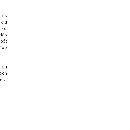
gós 
k a 
ss, 
dás 
pát 
ább 
ogy 
sen 
rt. 
.