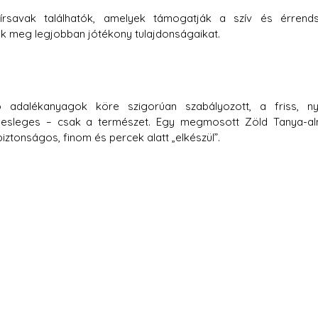
írsavak találhatók, amelyek támogatják a szív és érrends
ik meg legjobban jótékony tulajdonságaikat.
ó adalékanyagok köre szigorúan szabályozott, a friss, ny
lesleges – csak a természet. Egy megmosott Zöld Tanya-al
ztonságos, finom és percek alatt „elkészül”.