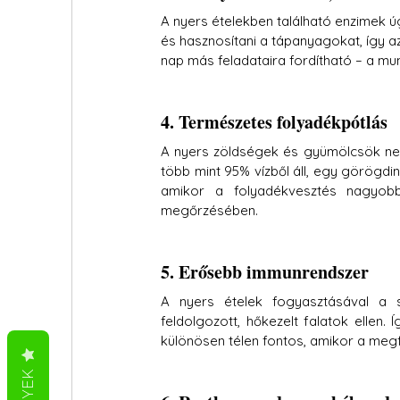
A nyers ételekben található enzimek úg
és hasznosítani a tápanyagokat, így a
nap más feladataira fordítható – a mu
4. Természetes folyadékpótlás
A nyers zöldségek és gyümölcsök nemc
több mint 95% vízből áll, egy görögdin
amikor a folyadékvesztés nagyobb
megőrzésében.
5. Erősebb immunrendszer
A nyers ételek fogyasztásával a s
feldolgozott, hőkezelt falatok ellen. 
különösen télen fontos, amikor a me