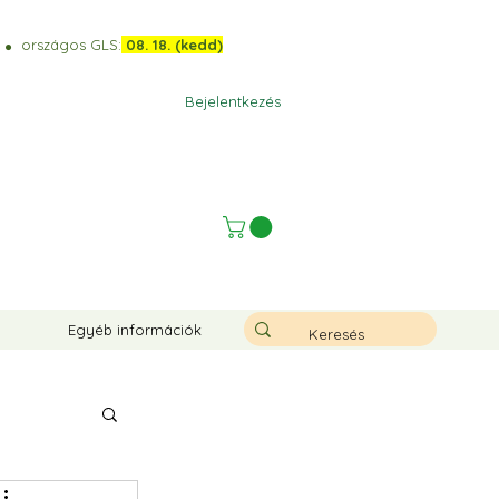
)
országos GLS:
08. 18. (kedd)
⚫️
Bejelentkezés
Egyéb információk