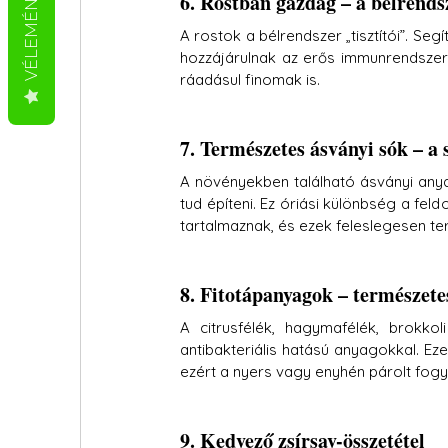
VÉLEMÉNYEK
6. Rostban gazdag – a bélrends
A rostok a bélrendszer „tisztítói”. Seg
hozzájárulnak az erős immunrendszer
ráadásul finomak is.
7. Természetes ásványi sók – a 
A növényekben található ásványi any
tud építeni. Ez óriási különbség a fel
tartalmaznak, és ezek feleslegesen ter
8. Fitotápanyagok – természet
A citrusfélék, hagymafélék, brokko
antibakteriális hatású anyagokkal. Eze
ezért a nyers vagy enyhén párolt fogy
9. Kedvező zsírsav-összetétel