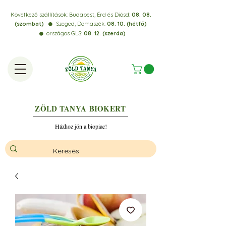
Következő szállítások:
Budapest, Érd és Diósd:
08. 08.
(szombat)
Szeged, Domaszék:
08. 10. (hétfő)
⚫️
országos GLS:
08. 12. (szerda)
⚫️
ZÖLD TANYA
BIOKERT
Házhoz jön a biopiac!