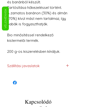
és banánból készült.
Tartósítása hőkezeléssel történt.
VÉLEMÉNYEK
A zamatos banánon (30%) és almán
(70%) kívül mást nem tartalmaz, így
babák is fogyaszthatják.
Bio minősítéssel rendelkező
kistermelői termék.
200 g-os kiszerelésben kínáljuk.
Szállítási javaslatok
GLS-sel történő szállítást, a
termék jellegénél fogva, ajánljuk.
Kapcsolódó