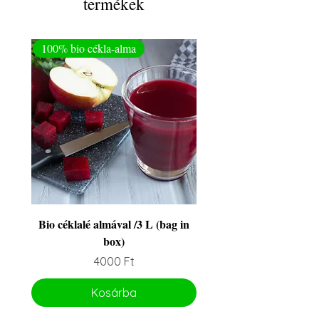
termékek
100% bio cékla-alma
Bio céklalé almával /3 L (bag in
box)
Ár
4000 Ft
Kosárba
32. hét
32. hét
32. hét