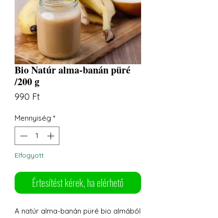
Bio Natúr alma-banán püré
/200 g
Ár
990 Ft
Mennyiség
*
Elfogyott
Értesítést kérek, ha elérhető
A natúr alma-banán püré bio almából