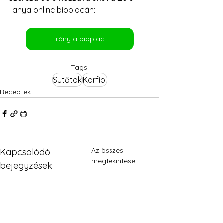
Tanya online biopiacán:
Irány a biopiac!
Tags:
Sütőtök
Karfiol
Receptek
Az összes
Kapcsolódó
megtekintése
bejegyzések