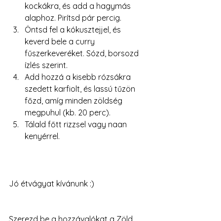
kockákra, és add a hagymás 
alaphoz. Pirítsd pár percig.
Öntsd fel a kókusztejjel, és 
keverd bele a curry 
fűszerkeveréket. Sózd, borsozd 
ízlés szerint.
Add hozzá a kisebb rózsákra 
szedett karfiolt, és lassú tűzön 
főzd, amíg minden zöldség 
megpuhul (kb. 20 perc).
Tálald főtt rizzsel vagy naan 
kenyérrel.
Jó étvágyat kívánunk :)
Szerezd be a hozzávalókat a Zöld 