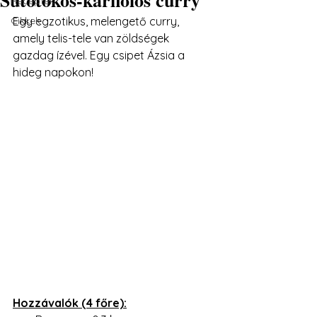
Receptek
Cikkek
Egy egzotikus, melengető curry, 
amely telis-tele van zöldségek 
gazdag ízével. Egy csipet Ázsia a 
hideg napokon!
Hozzávalók (4 főre):