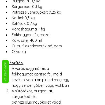
Burgonya: 0,3 kg
Sárgarépa: 0,3 kg
Petrezselyemgyökér: 0,25 kg
Karfiol: 0,3 kg
Sütőtök: 0,7 kg
Vöröshagyma: 1 fej
Fokhagyma: 2 gerezd
Kókusztej: 400 ml
Curry fűszerkeverék, só, bors
Olívaolaj
Elkészítés:
VÉLEMÉNYEK
A vöröshagymát és a 
fokhagymát aprítsd fel, majd 
kevés olívaolajon pirítsd meg egy 
nagy serpenyőben vagy wokban.
A sütőtököt, burgonyát, 
sárgarépát és 
petrezselyemgyökeret vágd 