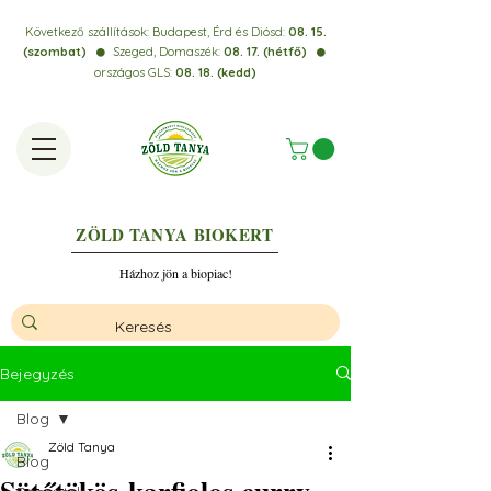
Következő szállítások:
Budapest, Érd és Diósd:
08. 15.
(szombat)
Szeged, Domaszék:
08. 17. (hétfő)
⚫️
⚫️
országos GLS:
08. 18. (kedd)
ZÖLD TANYA
BIOKERT
Házhoz jön a biopiac!
Bejegyzés
Blog
Zöld Tanya
Blog
Sütőtökös-karfiolos curry