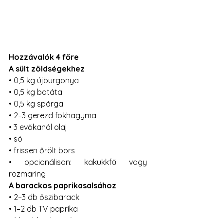
Hozzávalók 4 főre
A sült zöldségekhez
• 0,5 kg újburgonya

• 0,5 kg batáta

• 0,5 kg spárga

• 2–3 gerezd fokhagyma

• 3 evőkanál olaj

• só

• frissen őrölt bors

• opcionálisan: kakukkfű vagy 
rozmaring
A barackos paprikasalsához
• 2–3 db őszibarack

• 1–2 db TV paprika
