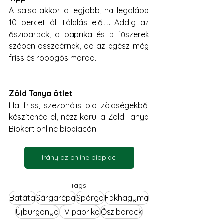
A salsa akkor a legjobb, ha legalább 
10 percet áll tálalás előtt. Addig az 
őszibarack, a paprika és a fűszerek 
szépen összeérnek, de az egész még 
friss és ropogós marad.
Zöld Tanya ötlet
Ha friss, szezonális bio zöldségekből 
készítenéd el, nézz körül a Zöld Tanya 
Biokert online biopiacán.
Irány az online biopiac
Tags:
Batáta
Sárgarépa
Spárga
Fokhagyma
Újburgonya
TV paprika
Őszibarack