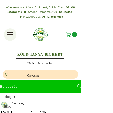
Következő szállítások:
Budapest, Érd és Diósd:
08. 08.
(szombat)
Szeged, Domaszék:
08. 10. (hétfő)
⚫️
országos GLS:
08. 12. (szerda)
⚫️
ZÖLD TANYA
BIOKERT
Házhoz jön a biopiac!
Bejegyzés
Blog
Zöld Tanya
Blog