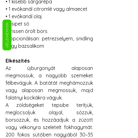
• 1 kisebb sárgarépa

• 1 evőkanál citromlé vagy almaecet

• 1 evőkanál olaj

• csipet só

VÉLEMÉNYEK
• frissen őrölt bors

• opcionálisan: petrezselyem, snidling 
vagy bazsalikom
Elkészítés
Az újburgonyát alaposan 
megmossuk, a nagyobb szemeket 
félbevágjuk. A batátát meghámozzuk 
vagy alaposan megmossuk, majd 
falatnyi kockákra vágjuk.
A zöldségeket tepsibe terítjük, 
meglocsoljuk olajjal, sózzuk, 
borsozzuk, és hozzáadjuk a zúzott 
vagy vékonyra szeletelt fokhagymát. 
200 fokos sütőben nagyjából 30–35 