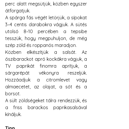
perc alatt megsütjük, közben egyszer 
átforgatjuk.
A spárga fás végét letörjük, a sípokat 
3–4 centis darabokra vágjuk. A sütés 
utolsó 8–10 percében a tepsibe 
tesszük, hogy megpuhuljon, de még 
szép zöld és roppanós maradjon.
Közben elkészítjük a salsát. Az 
őszibarackot apró kockákra vágjuk, a 
TV paprikát finomra aprítjuk, a 
sárgarépát vékonyra reszeljük. 
Hozzáadjuk a citromlevet vagy 
almaecetet, az olajat, a sót és a 
borsot.
A sült zöldségeket tálra rendezzük, és 
a friss barackos paprikasalsával 
kínáljuk.
Tipp