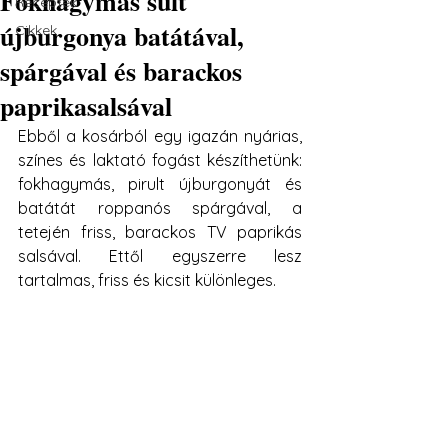
Fokhagymás sült
Receptek
újburgonya batátával,
Cikkek
spárgával és barackos
paprikasalsával
Ebből a kosárból egy igazán nyárias, 
színes és laktató fogást készíthetünk: 
fokhagymás, pirult újburgonyát és 
batátát roppanós spárgával, a 
tetején friss, barackos TV paprikás 
salsával. Ettől egyszerre lesz 
tartalmas, friss és kicsit különleges.