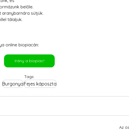
unk, és 
formázunk belőle.
 aranybarnára sütjük.
el tálaljuk.
a online biopiacán:
Irány a biopiac!
Tags:
Burgonya
Fejes káposzta
Az ö