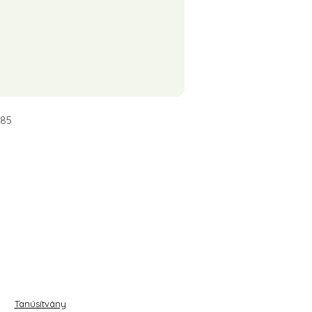
tféleképpen –
úsmentes
585
Tanúsítvány