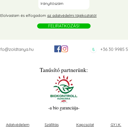
radicsomos-paprikás orzo
Töltött cukkini ké
tával
darált húsos és h
Elolvastam és elfogadom
az adatvédelmi tájékoztatót
változat
FELIRATKOZÁS!
nfo@zoldtanya.hu
+36 30 9985 
Tanúsító partnerünk:
-a bio garanciája-
Adatvédelem
Szállítás
Kapcsolat
GY.I.K.