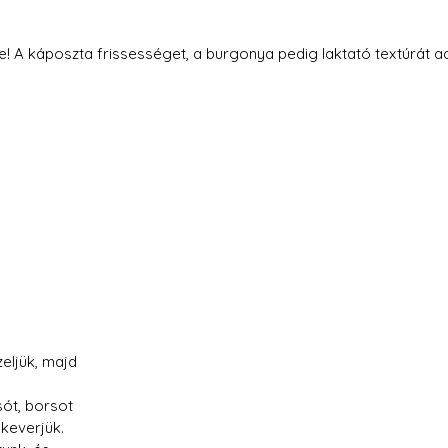
e! A káposzta frissességet, a burgonya pedig laktató textúrát a
eljük, majd 
sót, borsot 
keverjük.