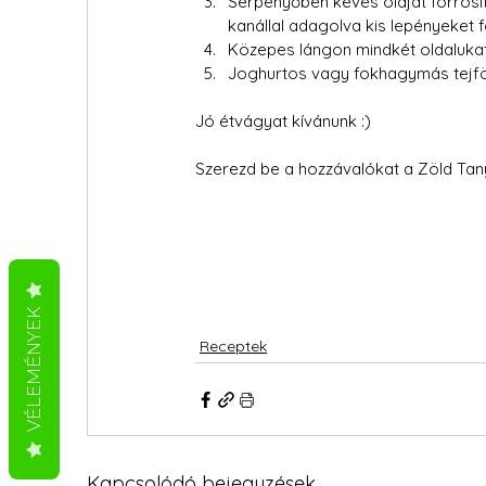
Serpenyőben kevés olajat forrósít
kanállal adagolva kis lepényeket 
Közepes lángon mindkét oldalukat
Joghurtos vagy fokhagymás tejföll
Jó étvágyat kívánunk :)
Szerezd be a hozzávalókat a Zöld Tany
VÉLEMÉNYEK
Receptek
Kapcsolódó bejegyzések