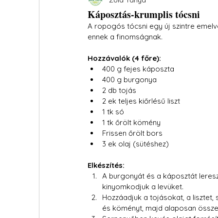
Káposztás-krumplis tócsni
A ropogós tócsni egy új szintre emelv
ennek a finomságnak.
Hozzávalók (4 főre):
400 g fejes káposzta
400 g burgonya
2 db tojás
2 ek teljes kiőrlésű liszt
1 tk só
1 tk őrölt kömény
Frissen őrölt bors
3 ek olaj (sütéshez)
Elkészítés:
A burgonyát és a káposztát leresz
kinyomkodjuk a levüket.
Hozzáadjuk a tojásokat, a lisztet, 
és köményt, majd alaposan össze