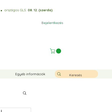
)
országos GLS:
08. 12. (szerda)
⚫️
Bejelentkezés
Egyéb információk