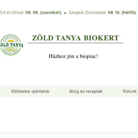
Érd és Diósd:
08. 08. (szombat)
Szeged, Domaszék:
08. 10. (hétfő
⚫️
ZÖLD TANYA
BIOKERT
Házhoz jön a biopiac!
Előfizetési ajánlatok
Blog és receptek
Rólunk