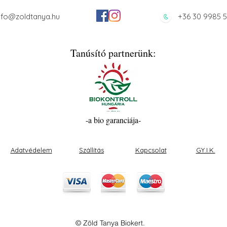
nfo@zoldtanya.hu
+36 30 9985 
Tanúsító partnerünk:
-a bio garanciája-
Adatvédelem
Szállítás
Kapcsolat
GY.I.K.
© Zöld Tanya Biokert.