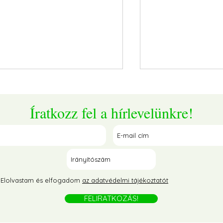
Íratkozz fel a hírlevelünkre!
radicsomos-paprikás orzo
Töltött cukkini ké
tával
darált húsos és h
Elolvastam és elfogadom
az adatvédelmi tájékoztatót
változat
FELIRATKOZÁS!