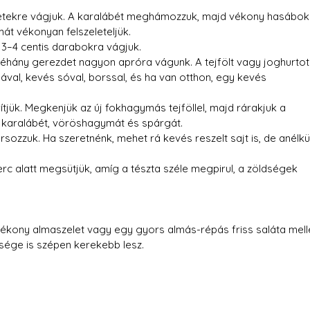
letekre vágjuk. A karalábét meghámozzuk, majd vékony hasábok
át vékonyan felszeleteljük.
 3–4 centis darabokra vágjuk.
néhány gerezdet nagyon apróra vágunk. A tejfölt vagy joghurtot
ával, kevés sóval, borssal, és ha van otthon, egy kevés 
erítjük. Megkenjük az új fokhagymás tejföllel, majd rárakjuk a 
, karalábét, vöröshagymát és spárgát.
sozzuk. Ha szeretnénk, mehet rá kevés reszelt sajt is, de anélkül
c alatt megsütjük, amíg a tészta széle megpirul, a zöldségek 
 vékony almaszelet vagy egy gyors almás-répás friss saláta mellé
ssége is szépen kerekebb lesz.