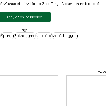
észítenéd el, nézz körül a Zöld Tanya Biokert online biopiacán.
Irány az online biopiac
Tags:
a
Spárga
Fokhagyma
Karalábé
Vöröshagyma
Az ö