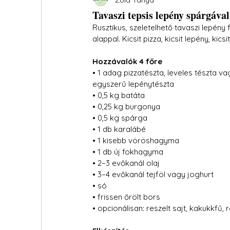
Tavaszi tepsis lepény spárgával
Rusztikus, szeletelhető tavaszi lepény
alappal. Kicsit pizza, kicsit lepény, k
Hozzávalók 4 főre
• 1 adag pizzatészta, leveles tészta va
egyszerű lepénytészta

• 0,5 kg batáta

• 0,25 kg burgonya

• 0,5 kg spárga

• 1 db karalábé

• 1 kisebb vöröshagyma

• 1 db új fokhagyma

• 2–3 evőkanál olaj

• 3–4 evőkanál tejföl vagy joghurt

• só

• frissen őrölt bors

• opcionálisan: reszelt sajt, kakukkfű,