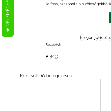
VÉLEMÉNYEK
Ha friss, szezonális bio zöldségekből k
Burgonya
Batát
Receptek
Kapcsolódó bejegyzések