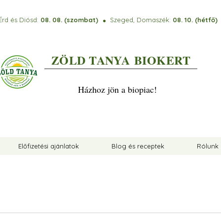
Érd és Diósd:
08. 08. (szombat)
Szeged, Domaszék:
08. 10. (hétfő
⚫️
ZÖLD TANYA
BIOKERT
Házhoz jön a biopiac!
Előfizetési ajánlatok
Blog és receptek
Rólunk