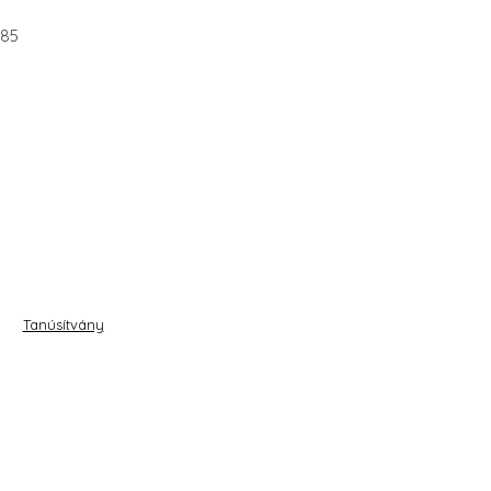
585
Tanúsítvány