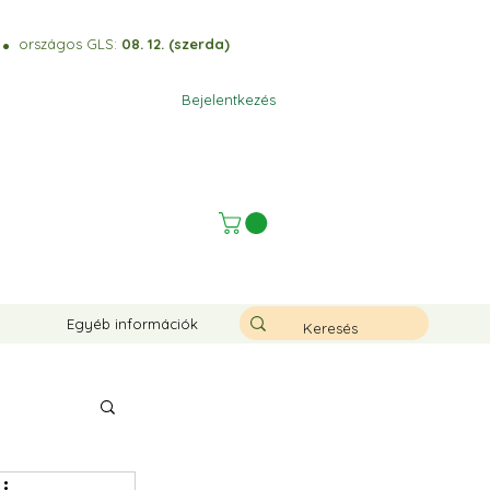
)
országos GLS:
08. 12. (szerda)
⚫️
Bejelentkezés
Egyéb információk