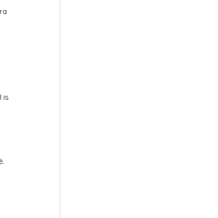
ra 
 
 is 
. 