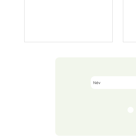
Tejszínes-sajtos zelleres
Pa
burgonya sütőben
fe