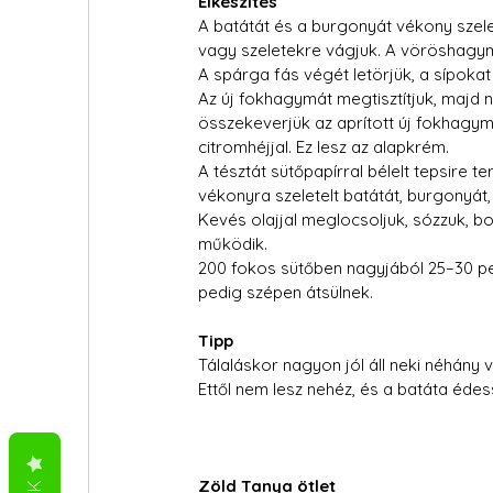
Elkészítés
A batátát és a burgonyát vékony sze
vagy szeletekre vágjuk. A vöröshagym
A spárga fás végét letörjük, a sípokat
Az új fokhagymát megtisztítjuk, majd 
összekeverjük az aprított új fokhagym
citromhéjjal. Ez lesz az alapkrém.
A tésztát sütőpapírral bélelt tepsire t
vékonyra szeletelt batátát, burgonyát
Kevés olajjal meglocsoljuk, sózzuk, bor
működik.
200 fokos sütőben nagyjából 25–30 per
pedig szépen átsülnek.
Tipp
Tálaláskor nagyon jól áll neki néhány
Ettől nem lesz nehéz, és a batáta éde
Zöld Tanya ötlet