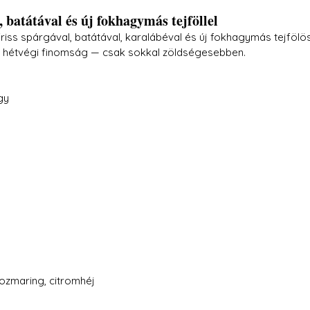
, batátával és új fokhagymás tejföllel
 friss spárgával, batátával, karalábéval és új fokhagymás tejfölö
icsit hétvégi finomság — csak sokkal zöldségesebben.
gy 
 rozmaring, citromhéj