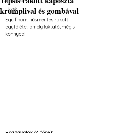
Tepsis rakott káposzta
Receptek
krumplival és gombával
Cikkek
Egy finom, húsmentes rakott 
egytálétel, amely laktató, mégis 
könnyed!
Hozzávalók (4 főre):