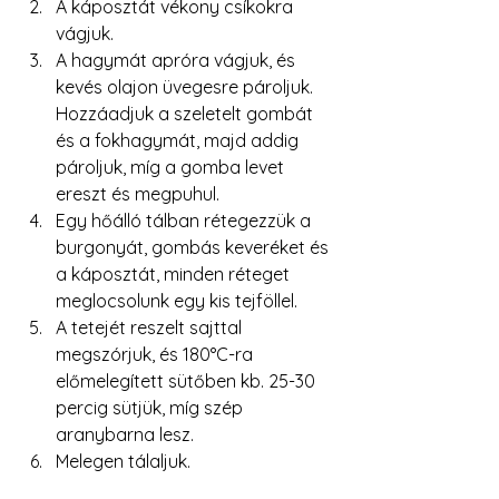
A káposztát vékony csíkokra 
vágjuk.
A hagymát apróra vágjuk, és 
kevés olajon üvegesre pároljuk. 
Hozzáadjuk a szeletelt gombát 
és a fokhagymát, majd addig 
pároljuk, míg a gomba levet 
ereszt és megpuhul.
Egy hőálló tálban rétegezzük a 
burgonyát, gombás keveréket és 
a káposztát, minden réteget 
meglocsolunk egy kis tejföllel.
A tetejét reszelt sajttal 
megszórjuk, és 180°C-ra 
előmelegített sütőben kb. 25-30 
percig sütjük, míg szép 
aranybarna lesz.
Melegen tálaljuk.