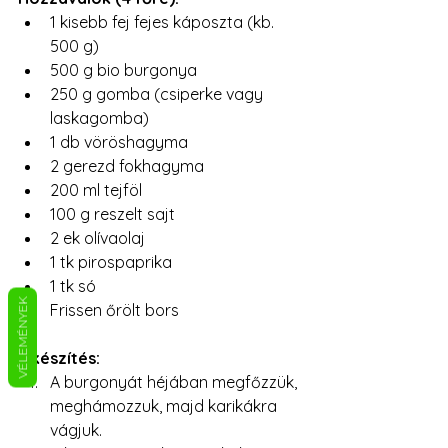
1 kisebb fej fejes káposzta (kb. 
500 g)
500 g bio burgonya
250 g gomba (csiperke vagy 
laskagomba)
1 db vöröshagyma
2 gerezd fokhagyma
200 ml tejföl
100 g reszelt sajt
2 ek olívaolaj
1 tk pirospaprika
1 tk só
VÉLEMÉNYEK
Frissen őrölt bors
Elkészítés:
A burgonyát héjában megfőzzük, 
meghámozzuk, majd karikákra 
vágjuk.