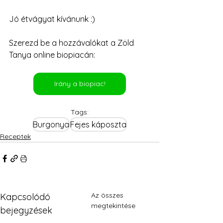
Jó étvágyat kívánunk :)
Szerezd be a hozzávalókat a Zöld 
Tanya online biopiacán:
Irány a biopiac!
Tags:
Burgonya
Fejes káposzta
Receptek
Az összes
Kapcsolódó
megtekintése
bejegyzések