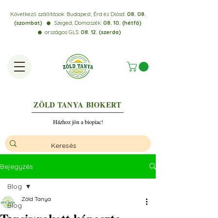
Következő szállítások:
Budapest, Érd és Diósd:
08. 08.
(szombat)
Szeged, Domaszék:
08. 10. (hétfő)
⚫️
országos GLS:
08. 12. (szerda)
⚫️
ZÖLD TANYA
BIOKERT
Házhoz jön a biopiac!
Bejegyzés
Blog
Zöld Tanya
Blog