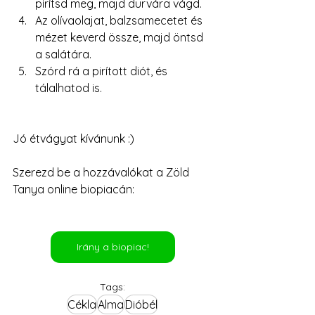
pirítsd meg, majd durvára vágd.
Az olívaolajat, balzsamecetet és 
mézet keverd össze, majd öntsd 
a salátára.
Szórd rá a pirított diót, és 
tálalhatod is.
Jó étvágyat kívánunk :)
Szerezd be a hozzávalókat a Zöld 
Tanya online biopiacán:
Irány a biopiac!
Tags:
Cékla
Alma
Dióbél