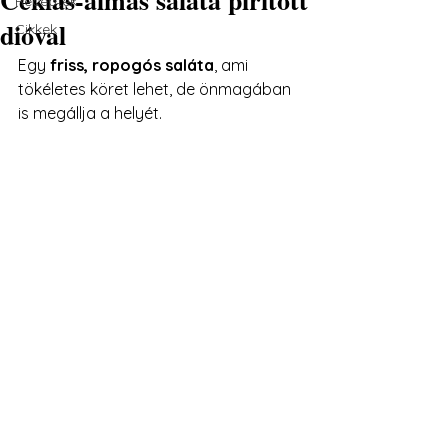
Receptek
dióval
Cikkek
Egy 
friss, ropogós saláta
, ami 
tökéletes köret lehet, de önmagában 
is megállja a helyét.