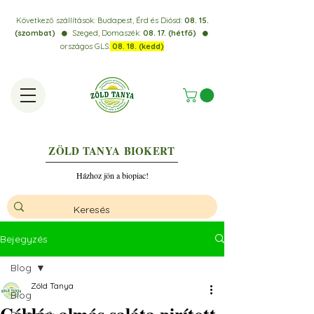
Következő szállítások:
Budapest, Érd és Diósd:
08. 15.
(szombat)
Szeged, Domaszék:
08. 17. (hétfő)
⚫️
⚫️
országos GLS:
08. 18. (kedd)
ZÖLD TANYA
BIOKERT
Házhoz jön a biopiac!
Bejegyzés
Blog
Zöld Tanya
Blog
Céklás-almás saláta pirított