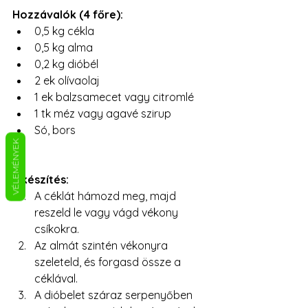
Hozzávalók (4 főre):
0,5 kg cékla
0,5 kg alma
0,2 kg dióbél
2 ek olívaolaj
1 ek balzsamecet vagy citromlé
1 tk méz vagy agavé szirup
Só, bors
VÉLEMÉNYEK
Elkészítés:
A céklát hámozd meg, majd 
reszeld le vagy vágd vékony 
csíkokra.
Az almát szintén vékonyra 
szeleteld, és forgasd össze a 
céklával.
A dióbelet száraz serpenyőben 